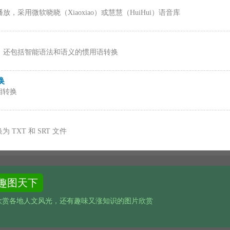
采用微软晓晓（Xiaoxiao）或慧慧（HuiHui）语音库
，还包括智能语法和语义的惯用语转换
换
互相转换
 TXT 和 SRT 文件
趣图天下
欣赏各地人文风光，还有趣味又涨知识的图片欣赏