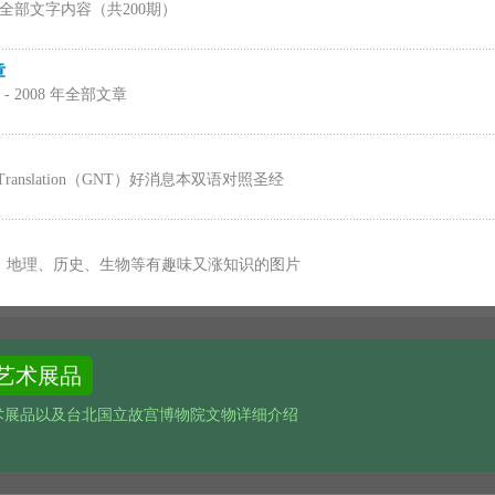
8 年全部文字内容（共200期）
章
- 2008 年全部文章
 Translation（GNT）好消息本双语对照圣经
、地理、历史、生物等有趣味又涨知识的图片
艺术展品
术展品以及台北国立故宫博物院文物详细介绍