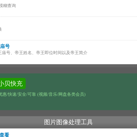
持模糊查询
典
庙号
王庙号、帝王姓名、帝王即位时间以及帝王简介
小贝快充
惠/快速/安全/可靠 (视频/音乐/网盘各类会员)
图片图像处理工具
线查看