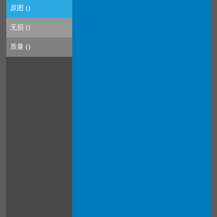
原图 ()
无损 (
)
质量 ()