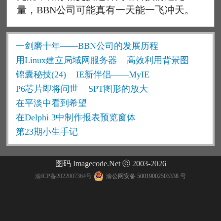
量，BBN公司可能真有一天能一飞冲天。
一剑磨十年——BBN公司的发展历程
用Linux建立局域网服务器
高效利用背景图
锦囊秘技(24)
IE新伴侣——MyIE
P6芯片即将问世
SPT图形的放大
在平淡中看到希望
在Delphi 3中制作报表预览窗体
第23期小生手记
图码 Imagecode.Net ⓒ 2003-2026
渝ICP备2022007364号
渝公网安备 50019002503338 号