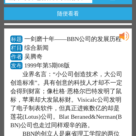
随便看看
一剑磨十年——BBN公司的发展历程
标题
综合新闻
栏目
吴腾奇
作者
1999年第5期08版
发布
业界名言：“小公司创造技术，大公司
创造标准”。具有创意的科技人才却不一定
会得到财富；像杜格·恩格尔巴特发明了鼠
标，苹果却大发鼠标财。Visicalc公司发明
了电子制表软件，但真正进账数亿的却是
莲花(Lotus)公司。Blat Beraned&Nerman(B
BN)公司也走过同样艰辛的路。
BBN的创立人是麻省理工学院的两位