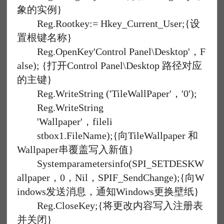
象的实例}
Reg.Rootkey:= Hkey_Current_User;{设
置根键名称}
Reg.OpenKey'Control Panel\Desktop'，F
alse); {打开Control Panel\Desktop 路径对应
的主键}
Reg.WriteString ('TileWallPaper'，'0');
Reg.WriteString
'Wallpaper'，fileli
stbox1.FileName);{向TileWallpaper 和
Wallpaper串覆盖写入新值}
Systemparametersinfo(SPI_SETDESKW
allpaper，0，Nil，SPIF_SendChange);{向W
indows发送消息，通知Windows更换壁纸}
Reg.CloseKey;{将更改内容写入注册表
并关闭}