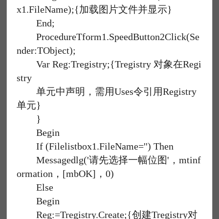
x1.FileName);{加载图片文件并显示}
End;
ProcedureTform1.SpeedButton2Click(Se
nder:TObject);
Var Reg:Tregistry;{Tregistry 对象在Regi
stry
单元中声明，需用Uses令引用Registry
单元}
}
Begin
If (Filelistbox1.FileName='') Then
Messagedlg('请先选择一幅位图'，mtinf
ormation，[mbOK]，0)
Else
Begin
Reg:=Tregistry.Create;{创建Tregistry对