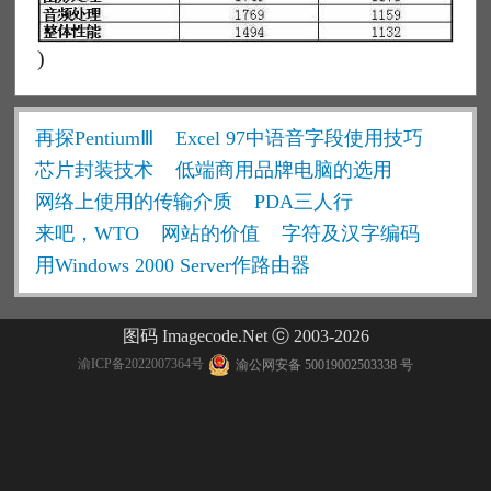
)
再探PentiumⅢ
Excel 97中语音字段使用技巧
芯片封装技术
低端商用品牌电脑的选用
网络上使用的传输介质
PDA三人行
来吧，WTO
网站的价值
字符及汉字编码
用Windows 2000 Server作路由器
图码 Imagecode.Net ⓒ 2003-2026
渝ICP备2022007364号
渝公网安备 50019002503338 号