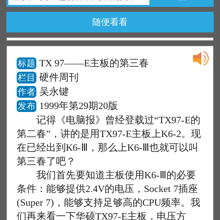
随便看看
TX 97——E主板的第三春
标题
硬件周刊
栏目
吴永键
作者
1999年第29期20版
发布
记得《电脑报》曾经登载过“TX97-E的
第二春”，讲的是用TX97-E主板上K6-2。现
在已经出到K6-Ⅲ，那么上K6-Ⅲ也就可以叫
第三春了吧？
我们首先要知道主板使用K6-Ⅲ的必要
条件：能够提供2.4V的电压，Socket 7插座
(Super 7)，能够支持足够高的CPU频率。我
们再来看一下华硕TX97-E主板，电压方