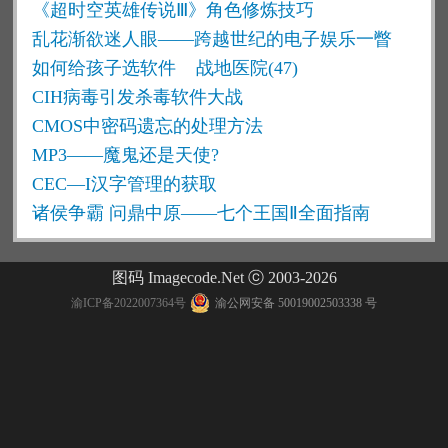
《超时空英雄传说Ⅲ》角色修炼技巧
乱花渐欲迷人眼——跨越世纪的电子娱乐一瞥
如何给孩子选软件
战地医院(47)
CIH病毒引发杀毒软件大战
CMOS中密码遗忘的处理方法
MP3——魔鬼还是天使?
CEC—I汉字管理的获取
诸侯争霸 问鼎中原——七个王国Ⅱ全面指南
图码 Imagecode.Net ⓒ 2003-2026
渝ICP备2022007364号
渝公网安备 50019002503338 号