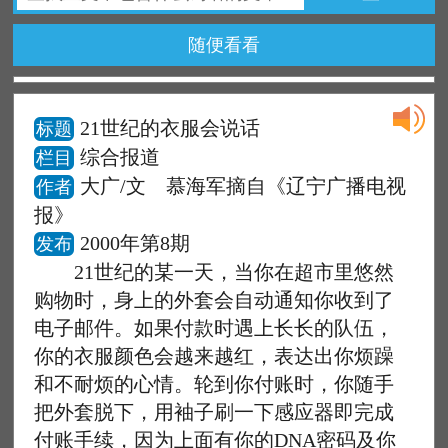
随便看看
21世纪的衣服会说话
标题
综合报道
栏目
大广/文 慕海军摘自《辽宁广播电视
作者
报》
2000年第8期
发布
21世纪的某一天，当你在超市里悠然
购物时，身上的外套会自动通知你收到了
电子邮件。如果付款时遇上长长的队伍，
你的衣服颜色会越来越红，表达出你烦躁
和不耐烦的心情。轮到你付账时，你随手
把外套脱下，用袖子刷一下感应器即完成
付账手续，因为上面有你的DNA密码及你