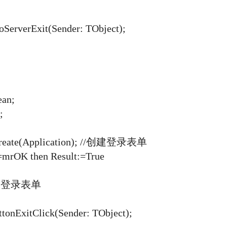
rverExit(Sender: TObject);
an;
;
eate(Application); //创建登录表单
rOK then Result:=True
释放登录表单
nExitClick(Sender: TObject);