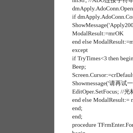
nnStr; //ADO连接字符
dmApply.AdoConn.Open
if dmApply.AdoConn.Conne
ShowMessage('Apply20
ModalResult:=mrOK
end else ModalResult:=m
except
if TryTimes<3 then begi
Beep;
Screen.Cursor:=crDefault
Showmessage('请再试一次！还有
EditOper.SetFocus;
end else ModalResult
end;
end;
procedure TFrmEnter.FormC