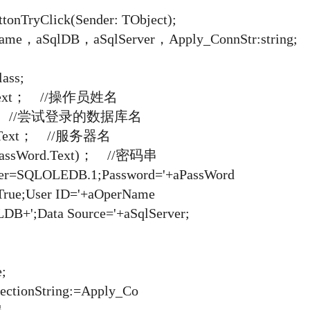
nTryClick(Sender: TObject);
e，aSqlDB，aSqlServer，Apply_ConnStr:string;
ass;
.text； //操作员姓名
0'； //尝试登录的数据库名
r.Text； //服务器名
assWord.Text)； //密码串
r=SQLOLEDB.1;Password='+aPassWord
True;User ID='+aOperName
DB+';Data Source='+aSqlServer;
;
ionString:=Apply_Co