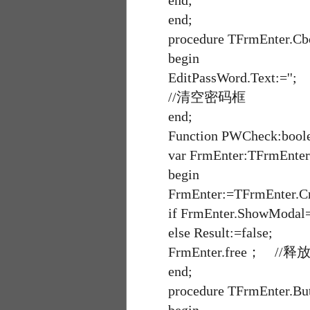
end;
end;
procedure TFrmEnter.CboSe
begin
EditPassWord.Text:='';
//清空密码框
end;
Function PWCheck:boole
var FrmEnter:TFrmEnter
begin
FrmEnter:=TFrmEnter.Cr
if FrmEnter.ShowModal=m
else Result:=false;
FrmEnter.free； //
end;
procedure TFrmEnter.Butto