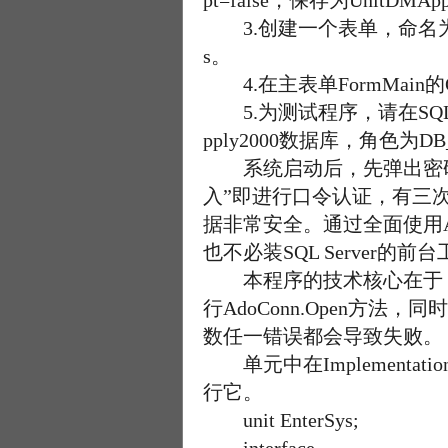
pt=false，保存为UnitDMAppl
3.创建一个表单，命名为FrmEnt
s。
4.在主表单FormMain的OnSho
5.为测试程序，请在SQL S
pply2000数据库，角色为DB
系统启动后，先弹出密码校验窗
入”即进行口令认证，有三
据非常安全。通过全面使用A
也不必装SQL Server
本程序的技术核心在于：生成Ado
行AdoConn.Open方法
数任一错误都会导致失败。
单元中在Implementa
行它。
unit EnterSys;