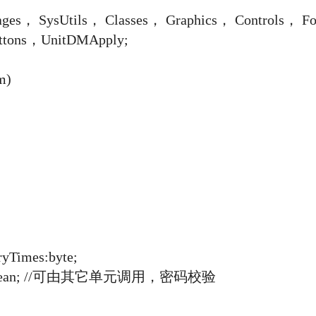
， SysUtils， Classes， Graphics， Controls， F
tons，UnitDMApply;
m)
Times:byte;
oolean; //可由其它单元调用，密码校验