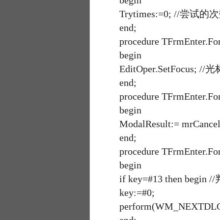
begin
Trytimes:=0; //尝试的
end;
procedure TFrmEnter.FormA
begin
EditOper.SetFocus;
end;
procedure TFrmEnter.Form
begin
ModalResult:= mrCancel
end;
procedure TFrmEnter.FormK
begin
if key=#13 then begi
key:=#0;
perform(WM_NEXTDL