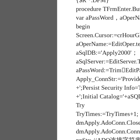
{$R *.DFM}
procedure TFrmEnter.Butto
var aPassWord，aOperNam
begin
Screen.Cursor:=crHourGl
aOperName:=EditOper
aSqlDB:='Apply200
aSqlServer:=EditServe
aPassWord:=TrimEditP
Apply_ConnStr:='Provide
+';Persist Security Info=
+';Initial Catalog='+aSQL
Try
TryTimes:=TryTimes+1;
dmApply.AdoConn.Close
dmApply.AdoConn.Connect