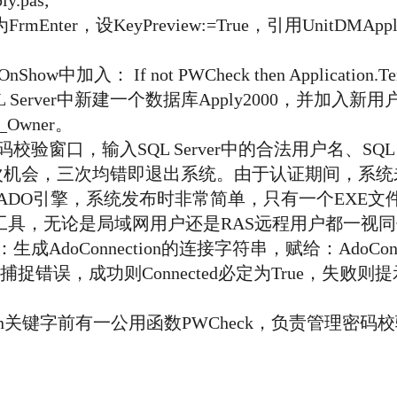
y.pas;
er，设KeyPreview:=True，引用UnitDMAppl
w中加入： If not PWCheck then Application.
erver中新建一个数据库Apply2000，并加入新
_Owner。
口，输入SQL Server中的合法用户名、SQL S
次机会，三次均错即退出系统。由于认证期间，系统
DO引擎，系统发布时非常简单，只有一个EXE文
的前台工具，无论是局域网用户还是RAS远程用户都一视
Connection的连接字符串，赋给：AdoConn.Con
，同时捕捉错误，成功则Connected必定为True，失
tion关键字前有一公用函数PWCheck，负责管理