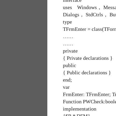
interface
uses Windows， Messages
Dialogs， StdCtrls， But
type
TFrmEnter = class(TFor
……
……
private
{ Private declarations }
public
{ Public declarations }
end;
var
FrmEnter: TFrmEnter; Try
Function PWCheck:b
implementation