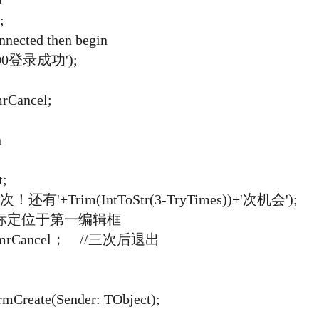
串
;
cted then begin
00登录成功');
rCancel;
n
;
'+Trim(IntToStr(3-TryTimes))+'次机会');
 //光标定位于第一编辑框
:= mrCancel； //三次后退出
reate(Sender: TObject);