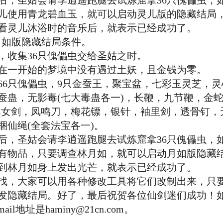
，圣姑会请李逍遥跑腿去试炼窟拿36只傀儡虫，
儿使用青龙碧血玉，就可以启动灵儿版的隐藏结局
看灵儿沐浴时的音乐后，就表示已经成功了。
如版隐藏结局条件。
收集36只傀儡虫交给圣姑之时。
一开始的梦境中没有遇过土妖，且金钱为零。
只傀儡虫，9只金蚕王，聚宝盆，七彩玉灵芝，灵
蚕蛊，无影毒(七大毒蛊各一)，长鞭，九节鞭，金蛇
越女剑，凤鸣刀，梅花镖，银针，袖里剑，透骨钉，无
捆仙绳(全套法宝各一)。
，圣姑会请李逍遥跑腿去试炼窟拿36只傀儡虫，
有物品，只要调查林月如，就可以启动月如版隐藏
到林月如身上发出光芒，就表示已经成功了。
，大家可以用各种修改工具将它们改制出来，只要
发隐藏结局。好了，最后祝贺各位仙剑迷们成功！
地址是haminy@21cn.com。