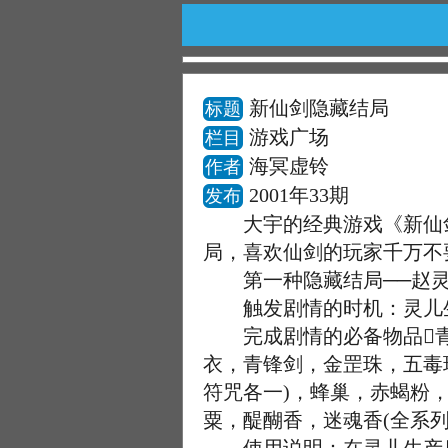
新仙剑隐藏结局
标题
游戏广场
栏目
海冥虚铃
作者
2001年33期
发布
大宇的经典游戏《新仙剑
局，喜欢仙剑的玩家千万不
第一种隐藏结局──赵灵
触发剧情的时机：灵儿生
完成剧情的必备物品青
衣，青锋剑，金罡珠，五毒
符咒各一)，蜂巢，赤蝎粉
粟，醍醐香，迷魂香(全系列