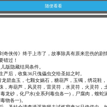
随便看看
奇侠传》终于上市了，故事除具有原来悲伤的剧情
要错过！
儿版隐藏结局条件。
产后，收集36只傀儡虫交给圣姑之时。
龙碧血玉，七颗女娲石，糖葫芦，玉镯，绣花鞋，
珠，寿葫芦，风灵符，雷灵符，水灵符，火灵符，土
，毒龙砂，化尸水(全系列毒虫各一)，尸腐肉，蝮蛇
毒物各一)。