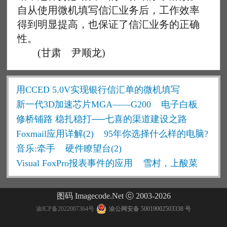
自从使用微机填写信汇业务后，工作效率
得到明显提高，也保证了信汇业务的正确
性。
(甘肃 尹顺龙)
用CCED 5.0V实现银行信汇单的微机填写
新一代3D加速芯片MGA——G200
电子白板
修桥铺路 稳扎稳打──七喜的渠道建设之路
Foxmail应用详解(2)
95年你选择什么样的电脑?
音乐:牵手
硬件瞭望台(2)
Visual FoxPro报表事件的应用
雪村，上酸菜
图码 Imagecode.Net ⓒ 2003-2026
渝ICP备2022007364号
渝公网安备 50019002503338 号