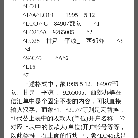
^LO41
^T^A^LO19 1995 5 12
^LOO7^C 84907部队 ^1
^LO23^A 9265005 ^2
^LO25 甘肃 平凉_ 西郊办 ^3
^4
^S^C^5 ^A^6
^L16
^7
上述格式中，象1995 5 12、84907部
队、甘肃 平凉_、9265005、西郊办等在
信汇单中是个固定不变的内容，可以直接
输入汉字。而象^1、^2...^7等则是宏替换，
^1代替上表中的收款人(单位)开户名称，^2
对应上表中的收款人(单位)开户帐号等等，
以此类推。在上面的行块中，象^LO41或是