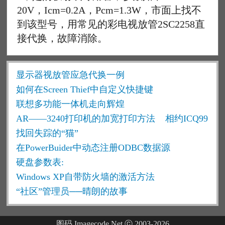
20V，Icm=0.2A，Pcm=1.3W，市面上找不
到该型号，用常见的彩电视放管2SC2258直
接代换，故障消除。
显示器视放管应急代换一例
如何在Screen Thief中自定义快捷键
联想多功能一体机走向辉煌
AR——3240打印机的加宽打印方法
相约ICQ99
找回失踪的“猫”
在PowerBuider中动态注册ODBC数据源
硬盘参数表:
Windows XP自带防火墙的激活方法
“社区”管理员──晴朗的故事
图码 Imagecode.Net ⓒ 2003-2026