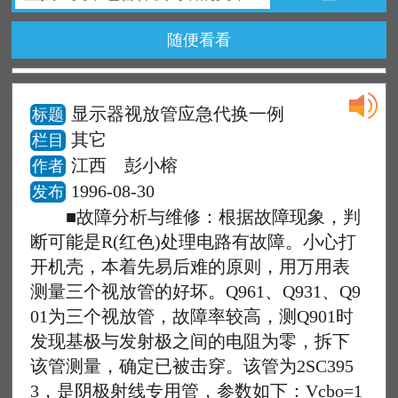
随便看看
显示器视放管应急代换一例
标题
其它
栏目
江西 彭小榕
作者
1996-08-30
发布
■故障分析与维修：根据故障现象，判
断可能是R(红色)处理电路有故障。小心打
开机壳，本着先易后难的原则，用万用表
测量三个视放管的好坏。Q961、Q931、Q9
01为三个视放管，故障率较高，测Q901时
发现基极与发射极之间的电阻为零，拆下
该管测量，确定已被击穿。该管为2SC395
3，是阴极射线专用管，参数如下：Vcbo=1