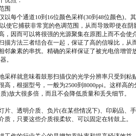
个优点：
范围
个通道10到16位颜色采样(30到48位颜色)。其动
4.0。足以使它捕获非常宽的色调范围，从而导致即使在
高，因而可以将很强的光源聚集在原图上而不会使
扫描方法三者结合在一起，保证了高的信噪比，从
相邻象素的串扰。精确的采样保证了被光电倍增管
理器。
采样就意味着鼓形扫描仪的光学分辨率只受到粘贴
高，根据型号，一般为2500到8000ppi。这样
介质)放大很多倍，而且不会降低质量和丢失细节。
、透明介质、负片(在某些情况下)、印刷品、手
介质，只要这些介质很柔软、可以固定在转鼓上。