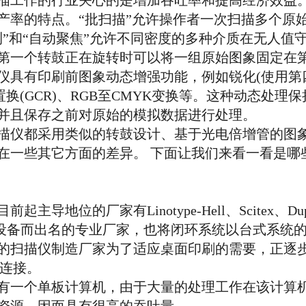
工作的行业关心的是增加吞吐率和提高经济效益。
产率的特点。“批扫描”允许操作者一次扫描多个原
测”和“自动聚焦”允许不同密度的多种介质在无人值
第一个转鼓正在旋转时可以将一组原始图象固定在
仪具有印刷前图象动态增强功能，例如锐化(使用第
置换(GCR)、RGB至CMYK变换等。这种动态处
色并且保存之前对原始的模拟数据进行处理。
仪都采用类似的转鼓设计、基于光电倍增管的图象
在一些其它方面的差异。 下面让我们来看一看是哪
厂家有Linotype-Hell、Scitex、DupontCros
大型设备而出名的专业厂家，也将闭环系统以台式系统
扫描仪制造厂家为了适应桌面印刷的需要，正逐步使扫描仪
相连接。
一个单板计算机，由于大量的处理工作在该计算机