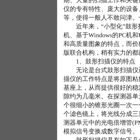
期、大量的扫描工作和关键
仪的专有特性、庞大的设备
等，使得一般人不敢问津。
近年来，“小型化”鼓形扫
机、基于Windows的PC
和高质量图象的特点，而价
版联合机构，稍有实力的都
1、鼓形扫描仪的特点
无论是台式鼓形扫描仪还
描仪的工作特点是将原图粘
基座上，从而提供很好的稳定
隙约为几毫米。在探测器单
个很细小的锥形光圈一次一
个滤色镜上，将光线分成三
测器单元中的光电倍增管(P
模拟信号变换成数字信号。