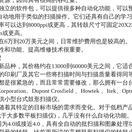
资源，因而具有很高的吞吐量。
立的软件包，可以提供很多种自动化功能，可以预
会自动地用于类似的扫描操作。它们还具有自己的学
达到8000ppi或更高，其转鼓尺寸可固定20X
pm或更高。
万到20万美元之间，日常维护费用也是较高的。
性和功能、提高维修技术很重要。
仪
，其价格约在13000到60000美元之间，它
的印刷厂及其它一些将扫描时间与扫描质量看得同
都是很紧急的，而且常常需要修改，那么拥有一台
poration、Dupont Crosfield 、Howtek 、Itek、Opt
已能提供小型台式鼓形扫描仪。
其特定的目标市场的需求而变化。对于低档产品而
(仍然优于大多数平板扫描仪)，几乎没有什么自动化功
度范围为4.0或接近4.0，具有全自动的批扫描和图象