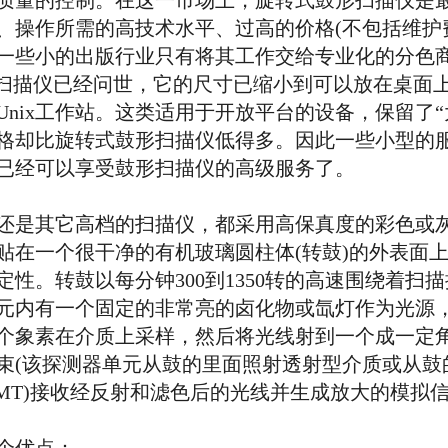
质量的控制。在这一市场上，旋转式鼓形扫描仪是
、操作所需的高技术水平、过高的价格(不包括维护费
一些小的出版行业只有将其工作交给专业化的分色
描仪已经问世，它的尺寸已缩小到可以放在桌面
机和Unix工作站。这类适用于开放平台的设备，保留
格却比旋转式鼓形扫描仪低得多。因此一些小型的
已经可以享受鼓形扫描仪的高级服务了。
是其它高档的扫描仪，都采用高保真度的彩色或灰
贴在一个很干净的有机玻璃圆柱体(转鼓)的外表面
性。转鼓以每分钟300到1350转的高速围绕着扫
元内有一个固定的非常亮的卤化物或氙灯作为光源
个象素在介质上采样，然后将光线射到一个成一定角
束(该探测器单元从鼓的里面照射透射型介质或从鼓
MT)接收经反射和滤色后的光线并生成放大的模拟