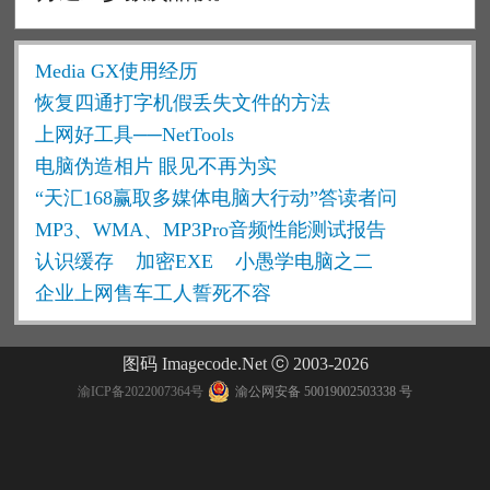
Media GX使用经历
恢复四通打字机假丢失文件的方法
上网好工具──NetTools
电脑伪造相片 眼见不再为实
“天汇168赢取多媒体电脑大行动”答读者问
MP3、WMA、MP3Pro音频性能测试报告
认识缓存
加密EXE
小愚学电脑之二
企业上网售车工人誓死不容
图码 Imagecode.Net ⓒ 2003-2026
渝ICP备2022007364号
渝公网安备 50019002503338 号