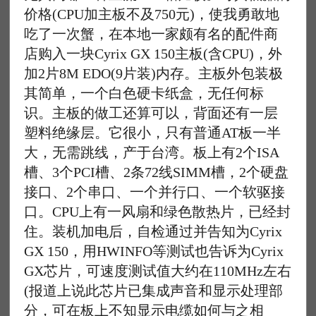
价格(CPU加主板不及750元)，使我勇敢地
吃了一次蟹，在本地一家颇有名的配件商
店购入一块Cyrix GX 150主板(含CPU)，外
加2片8M EDO(9片装)内存。主板外包装极
其简单，一个白色硬卡纸盒，无任何标
识。主板的做工还算可以，背面还有一层
塑料绝缘层。它很小，只有普通AT板一半
大，无需跳线，产于台湾。板上有2个ISA
槽、3个PCI槽、2条72线SIMM槽，2个硬盘
接口、2个串口、一个并行口、一个软驱接
口。CPU上有一风扇和绿色散热片，已经封
住。装机加电后，自检通过并告知为Cyrix
GX 150，用HWINFO等测试也告诉为Cyrix
GX芯片，可速度测试值大约在110MHz左右
(报道上说此芯片已集成声音和显示处理部
分，可在板上不知显示电缆如何与之相