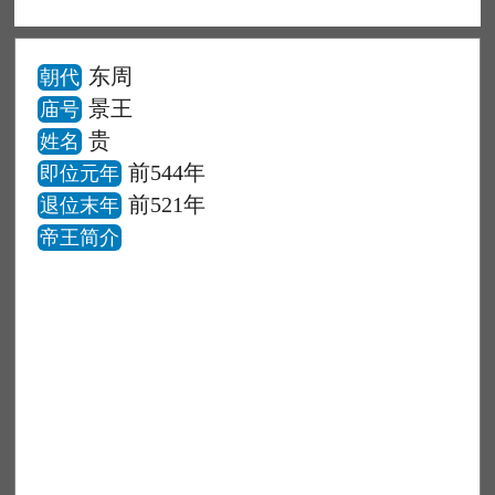
东周
朝代
景王
庙号
贵
姓名
前544年
即位元年
前521年
退位末年
帝王简介