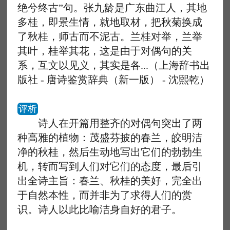
绝兮终古”句。张九龄是广东曲江人，其地
多桂，即景生情，就地取材，把秋菊换成
了秋桂，师古而不泥古。兰桂对举，兰举
其叶，桂举其花，这是由于对偶句的关
系，互文以见义，其实是各...（上海辞书出
版社 - 唐诗鉴赏辞典（新一版） - 沈熙乾）
评析
诗人在开篇用整齐的对偶句突出了两
种高雅的植物：茂盛芬披的春兰，皎明洁
净的秋桂，然后生动地写出它们的勃勃生
机，转而写到人们对它们的态度，最后引
出全诗主旨：春兰、秋桂的美好，完全出
于自然本性，而并非为了求得人们的赏
识。诗人以此比喻洁身自好的君子。