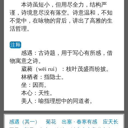
本诗虽短小，但用尽全力，结构严
谨，诗境意尽没有落空。诗意温和，不知
不觉中，在咏物的背后，讲出了高雅的生
活哲理。
注释
感遇：古诗题，用于写心有所感，借
物寓意之诗。
葳蕤（wēi ruí）：枝叶茂盛而纷披。
林栖者：指隐士。
坐：因而。
本心：天性。
美人：喻指理想中的同道者。
感遇（其一）
菊花
出塞 · 春寒有感
应天长