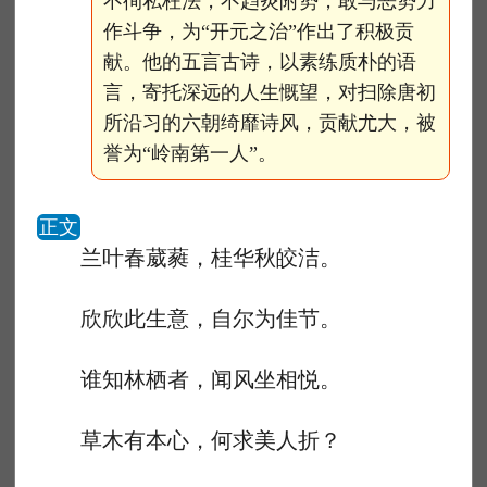
不徇私枉法，不趋炎附势，敢与恶势力
作斗争，为“开元之治”作出了积极贡
献。他的五言古诗，以素练质朴的语
言，寄托深远的人生慨望，对扫除唐初
所沿习的六朝绮靡诗风，贡献尤大，被
誉为“岭南第一人”。
正文
兰叶春葳蕤，桂华秋皎洁。
欣欣此生意，自尔为佳节。
谁知林栖者，闻风坐相悦。
草木有本心，何求美人折？