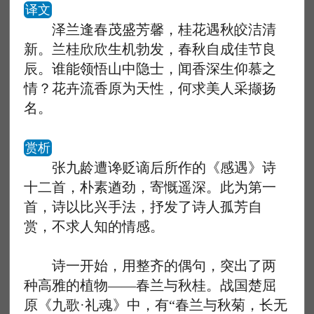
译文
泽兰逢春茂盛芳馨，桂花遇秋皎洁清
新。兰桂欣欣生机勃发，春秋自成佳节良
辰。谁能领悟山中隐士，闻香深生仰慕之
情？花卉流香原为天性，何求美人采撷扬
名。
赏析
张九龄遭谗贬谪后所作的《感遇》诗
十二首，朴素遒劲，寄慨遥深。此为第一
首，诗以比兴手法，抒发了诗人孤芳自
赏，不求人知的情感。
诗一开始，用整齐的偶句，突出了两
种高雅的植物——春兰与秋桂。战国楚屈
原《九歌·礼魂》中，有“春兰与秋菊，长无