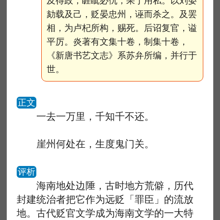
及得政，睚眦必仇，果于用私。以刘晏
劾载及己，贬晏忠州，诬而杀之。及罢
相，为卢杞所构，赐死。后诏复官，谥
平厉。炎著有文集十卷，制集十卷，
《新唐书艺文志》系苏弁所编，并行于
世。
正文
一去一万里，千知千不还。
崖州何处在，生度鬼门关。
评析
海南地处边陲，古时地方荒僻，历代
封建统治者把它作为远贬「罪臣」的流放
地。古代贬官文学成为海南文学的一大特