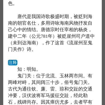
色。
唐代是我国诗歌极盛时期，被贬到海
南的朝官名仕，多用诗咏海南风物抒发自
己心中的情结。唐德宗时任宰相的杨炎，
建中二年（公元781年）被贬崖州司户道中
（未到达海南），作了这首《流崖州至鬼
门关作》诗。
注释
知：明知。
鬼门关：位于北流、玉林两市间。有
两峰对峙，其间阔三十步，俗号鬼门关。
古代为通往钦、廉、雷、琼和交趾的交通
冲要，汉伏波将军马援征交趾，经此勒
石，残碑尚存。因其瘴疠尤多，去者罕有