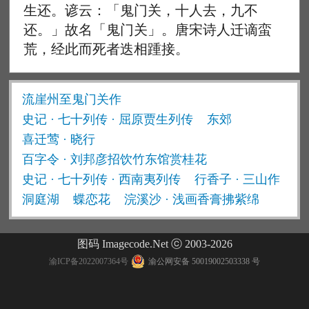
生还。谚云：「鬼门关，十人去，九不
还。」故名「鬼门关」。唐宋诗人迁谪蛮
荒，经此而死者迭相踵接。
流崖州至鬼门关作
史记 · 七十列传 · 屈原贾生列传
东郊
喜迁莺 · 晓行
百字令 · 刘邦彦招饮竹东馆赏桂花
史记 · 七十列传 · 西南夷列传
行香子 · 三山作
洞庭湖
蝶恋花
浣溪沙 · 浅画香膏拂紫绵
图码 Imagecode.Net ⓒ 2003-2026
渝ICP备2022007364号
渝公网安备 50019002503338 号