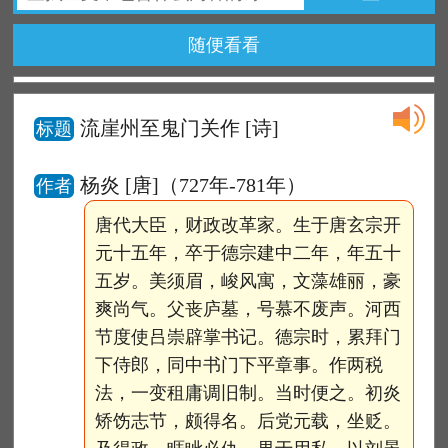
随便看看
流崖州至鬼门关作
[诗]
标题
杨炎 [唐]（727年-781年）
作者
唐代大臣，财政改革家。生于唐玄宗开
元十五年，卒于德宗建中二年，年五十
五岁。美须眉，峻风寓，文藻雄丽，豪
爽尚气。父丧庐墓，号慕不废声。河西
节度使吕崇辟掌书记。德宗时，累拜门
下侍郎，同中书门下平章事。作两税
法，一变租庸调旧制。当时便之。初炎
矫饬志节，颇得名。后党元载，坐贬。