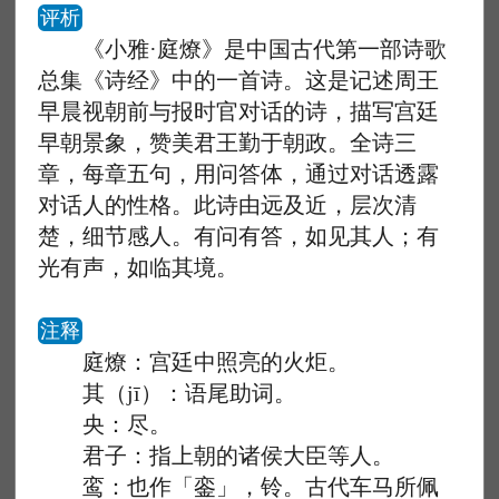
评析
《小雅·庭燎》是中国古代第一部诗歌
总集《诗经》中的一首诗。这是记述周王
早晨视朝前与报时官对话的诗，描写宫廷
早朝景象，赞美君王勤于朝政。全诗三
章，每章五句，用问答体，通过对话透露
对话人的性格。此诗由远及近，层次清
楚，细节感人。有问有答，如见其人；有
光有声，如临其境。
注释
庭燎：宫廷中照亮的火炬。
其（jī）：语尾助词。
央：尽。
君子：指上朝的诸侯大臣等人。
鸾：也作「銮」，铃。古代车马所佩