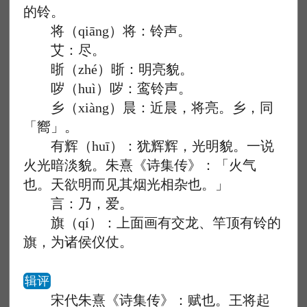
的铃。
将（qiāng）将：铃声。
艾：尽。
晣（zhé）晣：明亮貌。
哕（huì）哕：鸾铃声。
乡（xiàng）晨：近晨，将亮。乡，同
「嚮」。
有辉（huī）：犹辉辉，光明貌。一说
火光暗淡貌。朱熹《诗集传》：「火气
也。天欲明而见其烟光相杂也。」
言：乃，爱。
旗（qí）：上面画有交龙、竿顶有铃的
旗，为诸侯仪仗。
辑评
宋代朱熹《诗集传》：赋也。王将起