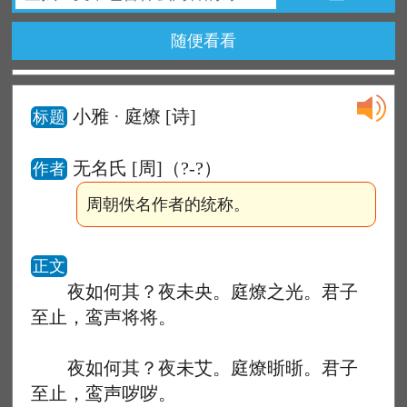
随便看看
小雅 · 庭燎
[诗]
标题
无名氏 [周]（?-?）
作者
周朝佚名作者的统称。
正文
夜如何其？夜未央。庭燎之光。君子
至止，鸾声将将。
夜如何其？夜未艾。庭燎晣晣。君子
至止，鸾声哕哕。