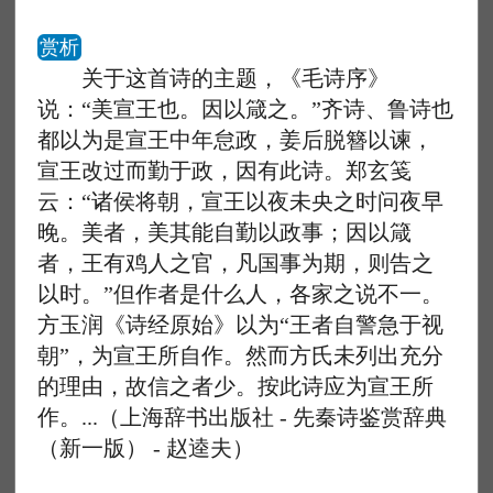
赏析
关于这首诗的主题，《毛诗序》
说：“美宣王也。因以箴之。”齐诗、鲁诗也
都以为是宣王中年怠政，姜后脱簪以谏，
宣王改过而勤于政，因有此诗。郑玄笺
云：“诸侯将朝，宣王以夜未央之时问夜早
晚。美者，美其能自勤以政事；因以箴
者，王有鸡人之官，凡国事为期，则告之
以时。”但作者是什么人，各家之说不一。
方玉润《诗经原始》以为“王者自警急于视
朝”，为宣王所自作。然而方氏未列出充分
的理由，故信之者少。按此诗应为宣王所
作。...（上海辞书出版社 - 先秦诗鉴赏辞典
（新一版） - 赵逵夫）