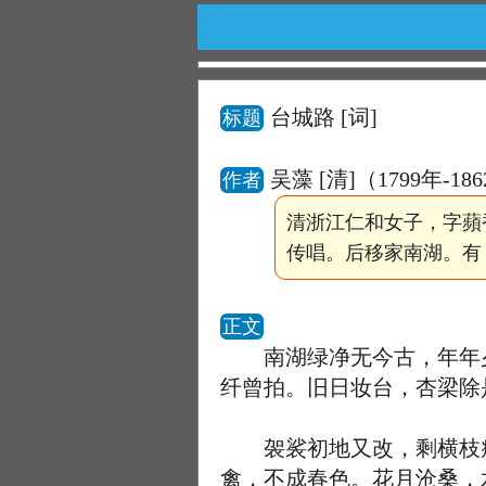
台城路
[词]
标题
吴藻 [清]（1799年-18
作者
清浙江仁和女子，字蘋
传唱。后移家南湖。有
正文
南湖绿净无今古，年年夕
纤曾拍。旧日妆台，杏梁除
袈裟初地又改，剩横枝瘦
禽，不成春色。花月沧桑，