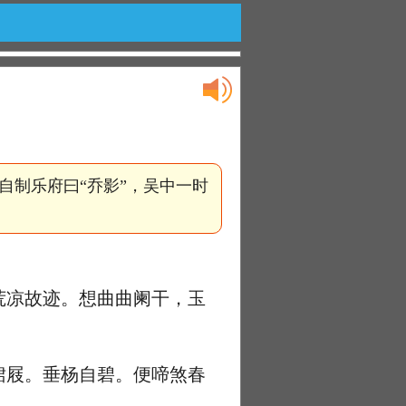
自制乐府曰“乔影”，吴中一时
凉故迹。想曲曲阑干，玉
屐。垂杨自碧。便啼煞春