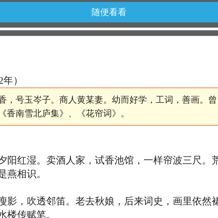
随便看看
62年）
香，号玉岑子。商人黄某妻。幼而好学，工词，善画。曾
《香南雪北庐集》、《花帘词》。
阳红湿。卖酒人家，试香池馆，一样帘波三尺。荒
是燕相识。
影，吹透邻笛。老去秋娘，后来词史，画里依然裙
水楼传赋笔。