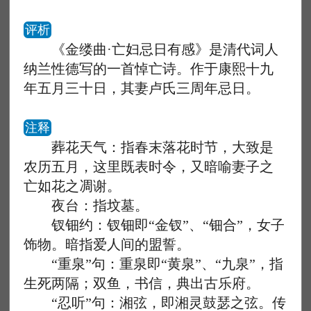
评析
《金缕曲·亡妇忌日有感》是清代词人
纳兰性德写的一首悼亡诗。作于康熙十九
年五月三十日，其妻卢氏三周年忌日。
注释
葬花天气：指春末落花时节，大致是
农历五月，这里既表时令，又暗喻妻子之
亡如花之凋谢。
夜台：指坟墓。
钗钿约：钗钿即“金钗”、“钿合”，女子
饰物。暗指爱人间的盟誓。
“重泉”句：重泉即“黄泉”、“九泉”，指
生死两隔；双鱼，书信，典出古乐府。
“忍听”句：湘弦，即湘灵鼓瑟之弦。传