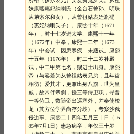
济格（多尔衮兄）女爱新觉罗氏。从祖
妹康熙惠妃纳喇氏（金台石曾孙、明珠
从弟索尔和女），从曾祖姑表姪胤禔
（惠妃纳喇氏子）。康熙十年（1671
年），时十七岁进太学。康熙十一年
（1672年）中举，康熙十二年（1673
年）中会试，因患寒疾，未殿试。康熙
十五年（1676年），时二十二岁补殿
试，中二甲第七名，赐进士出身。康熙
帝（与容若为从曾祖姑表兄弟，且年齿
相彷）爱其才，更兼出身八旗，世为皇
戚，故常伴帝侧，授三等侍卫职，寻晋
一等侍卫，数随帝出巡塞外，并奉使梭
龙（其方位学界尚存分歧），考察沙俄
侵边事。康熙二十四年五月三十日（16
85年7月1日）患急病卒，年仅三十岁