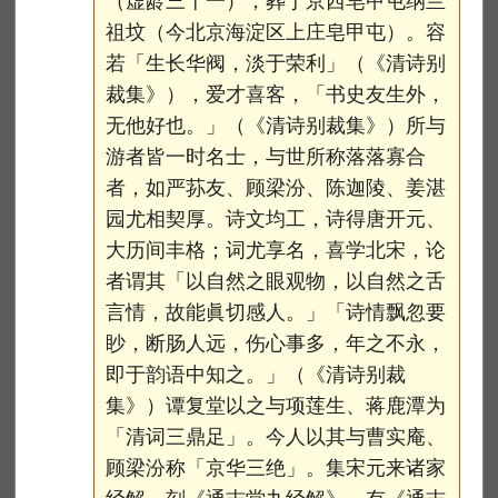
（虚龄三十一），葬于京西皂甲屯纳兰
祖坟（今北京海淀区上庄皂甲屯）。容
若「生长华阀，淡于荣利」（《清诗别
裁集》），爱才喜客，「书史友生外，
无他好也。」（《清诗别裁集》）所与
游者皆一时名士，与世所称落落寡合
者，如严荪友、顾梁汾、陈迦陵、姜湛
园尤相契厚。诗文均工，诗得唐开元、
大历间丰格；词尤享名，喜学北宋，论
者谓其「以自然之眼观物，以自然之舌
言情，故能眞切感人。」「诗情飘忽要
眇，断肠人远，伤心事多，年之不永，
即于韵语中知之。」（《清诗别裁
集》）谭复堂以之与项莲生、蒋鹿潭为
「清词三鼎足」。今人以其与曹实庵、
顾梁汾称「京华三绝」。集宋元来诸家