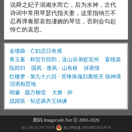
说舜之妃子溺湘水而亡，后为水神，古代
诗词中常用琴瑟代指夫妻，这里指纳兰不
忍再弹奏那哀怨凄婉的琴弦，否则会勾起
悼亡的哀思。
金缕曲 · 亡妇忌日有感
青玉案 · 和贺方回韵，送山谷弟贬宜州
宴桃源
阮郎归
国风 · 唐风 · 山有枢
诉衷情
红楼梦 · 第九十八回 · 苦绛珠魂归离恨天 病神瑛
泪洒相思地
哨遍 · 题万柳堂
大雅 · 抑
战国策 · 邹忌讽齐王纳谏
图码 Imagecode.Net ⓒ 2003-2026
渝ICP备2022007364号
渝公网安备 50019002503338 号