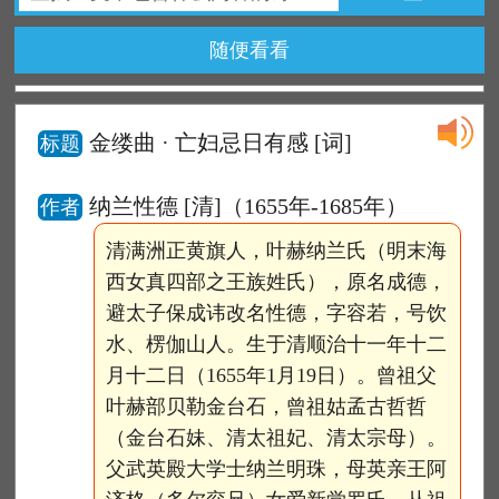
随便看看
金缕曲 · 亡妇忌日有感
[词]
标题
纳兰性德 [清]（1655年-1685年）
作者
清满洲正黄旗人，叶赫纳兰氏（明末海
西女真四部之王族姓氏），原名成德，
避太子保成讳改名性德，字容若，号饮
水、楞伽山人。生于清顺治十一年十二
月十二日（1655年1月19日）。曾祖父
叶赫部贝勒金台石，曾祖姑孟古哲哲
（金台石妹、清太祖妃、清太宗母）。
父武英殿大学士纳兰明珠，母英亲王阿