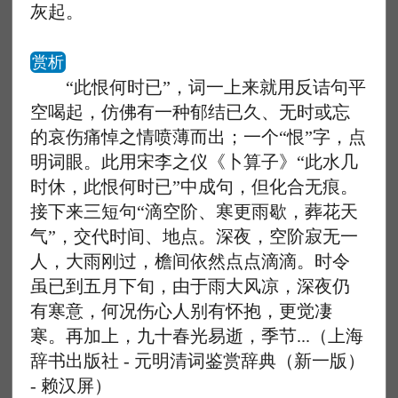
灰起。
赏析
“此恨何时已”，词一上来就用反诘句平
空喝起，仿佛有一种郁结已久、无时或忘
的哀伤痛悼之情喷薄而出；一个“恨”字，点
明词眼。此用宋李之仪《卜算子》“此水几
时休，此恨何时已”中成句，但化合无痕。
接下来三短句“滴空阶、寒更雨歇，葬花天
气”，交代时间、地点。深夜，空阶寂无一
人，大雨刚过，檐间依然点点滴滴。时令
虽已到五月下旬，由于雨大风凉，深夜仍
有寒意，何况伤心人别有怀抱，更觉凄
寒。再加上，九十春光易逝，季节...（上海
辞书出版社 - 元明清词鉴赏辞典（新一版）
- 赖汉屏）