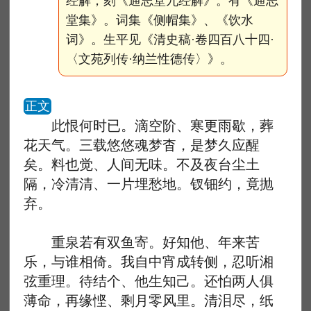
经解，刻《通志堂九经解》。有《通志
堂集》。词集《侧帽集》、《饮水
词》。生平见《清史稿·卷四百八十四·
〈文苑列传·纳兰性德传〉》。
正文
此恨何时已。滴空阶、寒更雨歇，葬
花天气。三载悠悠魂梦杳，是梦久应醒
矣。料也觉、人间无味。不及夜台尘土
隔，冷清清、一片埋愁地。钗钿约，竟抛
弃。
重泉若有双鱼寄。好知他、年来苦
乐，与谁相倚。我自中宵成转侧，忍听湘
弦重理。待结个、他生知己。还怕两人俱
薄命，再缘悭、剩月零风里。清泪尽，纸