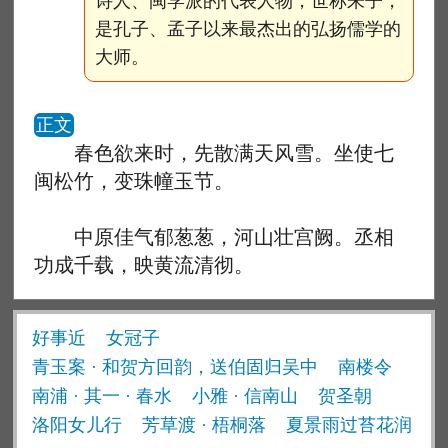
诗人、闽学派的代表人物，世称朱子，
是孔子、孟子以来最杰出的弘扬儒学的
大师。
正文
春色欲来时，先散满天风雪。坐使七
闽松竹，变珠幢玉节。
中原佳气郁葱葱，河山壮宫阙。丞相
功成千载，映黄流清彻。
好事近
女冠子
青玉案 · 和贺方回韵，送伯固归吴中
南楼令
南浦 · 其一 · 春水
小雅 · 信南山
贺圣朝
洛阳女儿行
芳草渡 · 梧桐落
夏景雨过苔花润