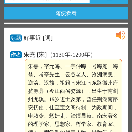
随便看看
好事近
[词]
标题
朱熹 [宋]（1130年-1200年）
作者
朱熹，字元晦、一字仲晦，号晦庵、晦
翁、考亭先生、云谷老人、沧洲病叟、
逆翁。汉族，祖籍南宋江南东路徽州府
婺源县（今江西省婺源），出生于南剑
州尤溪。19岁进士及第，曾任荆湖南路
安抚使，仕至宝文阁待制。为政期间，
申敕令、惩奸吏、治绩显赫。南宋著名
的理学家、思想家、哲学家、教育家、