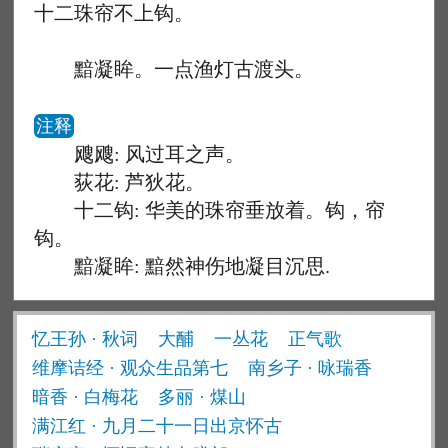
十二珠帘不上钩。
黯凝眸。一点渔灯古渡头。
注释
飕飕: 风过耳之声。
荻花: 芦狄花。
十二钩: 华美的珠帘垂放着。钩，帘
钩。
黯凝眸: 黯然神伤地凝目沉思.
忆王孙 · 秋词
大酺
一丛花
正气歌
维摩诘经 · 观众生品第七
南乡子 · 咏瑞香
暗香 · 白梅花
多丽 · 煤山
满江红 · 九月二十一日出京怀古