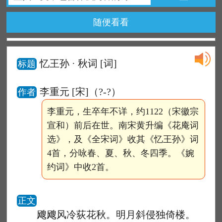
随便看看
忆王孙 · 秋词
[词]
标题
李重元 [宋]（?-?）
作者
李重元，生卒年不详，约1122（宋徽宗
宣和）前后在世。南宋黄升编《花庵词
选》，及《全宋词》收其《忆王孙》词
4首，分咏春、夏、秋、冬四季。《婉
约词》中收2首。
正文
飕飕风冷荻花秋。明月斜侵独倚楼。