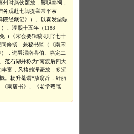
知嘉州时燕饮颓放，罢职奉祠，
送陆务观赴七闽提举常平茶
寿禅院经藏记》）。以奏发粟赈
）。淳熙十五年（1188
免（《宋会要辑稿·职官七十
院同修撰，兼秘书监（《南宋
7年），进爵渭南县伯。嘉定二
、范石湖并称为“南渡后四大
为丰富，风格雄浑豪放，多沉
概。杨升菴谓“放翁辞，纤丽
、《南唐书》、《老学菴笔