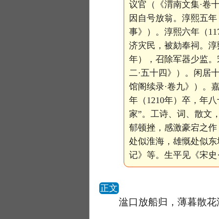
议官（《渭南文集·卷
因自号放翁。淳熙五年
事》）。淳熙六年（1
济灾民，被劾奉祠。淳熙
年），召除军器少监。
二·五十四》）。闲居
馆阁续录·卷九》）。嘉
年（1210年）卒，
家”。工诗、词、散文
郁顿挫，感激豪宕之作
处似淮海，雄慨处似东
记》等。生平见《宋史
正文
湓口放船归，薄暮散花洲