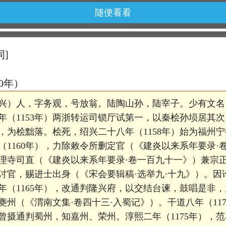
随便看看
词]
10年）
兴）人，字务观，号放翁。陆陶山孙，陆宰子。少有文名
年（1153年）两浙转运司锁厅试第一，以秦桧孙埙居其
，为桧黜落。桧死，绍兴二十八年（1158年）始为福州宁
（1160年），力除敕令所删定官（《建炎以来系年要录·
迁大理寺司直（《建炎以来系年要录·卷一百九十一》）兼宗
讨官，赐进士出身（《宋会要辑稿·选举九·十九》）。因
年（1165年），改通判隆兴府，以交结台谏，鼓唱是非
判夔州（《渭南文集·卷四十三·入蜀记》）。干道八年（11
曾摄通判蜀州，知嘉州、荣州。淳熙二年（1175年），