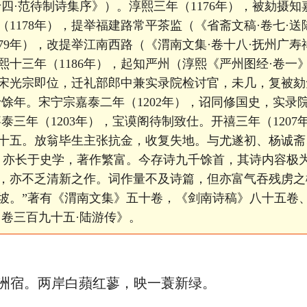
十四·范待制诗集序》）。淳熙三年（1176年），被劾摄
（1178年），提举福建路常平茶监（《省斋文稿·卷七·
179年），改提举江南西路（《渭南文集·卷十八·抚州广
十三年（1186年），起知严州（淳熙《严州图经·卷一》
宋光宗即位，迁礼部郎中兼实录院检讨官，未几，复被劾
十馀年。宋宁宗嘉泰二年（1202年），诏同修国史，实录
泰三年（1203年），宝谟阁待制致仕。开禧三年（120
年八十五。放翁毕生主张抗金，收复失地。与尤遂初、杨诚斋
，亦长于史学，著作繁富。今存诗九千馀首，其诗内容极
，亦不乏清新之作。词作量不及诗篇，但亦富气吞残虏之
坡。”著有《渭南文集》五十卷，《剑南诗稿》八十五卷
·卷三百九十五·陆游传》。
宿。两岸白蘋红蓼，映一蓑新绿。