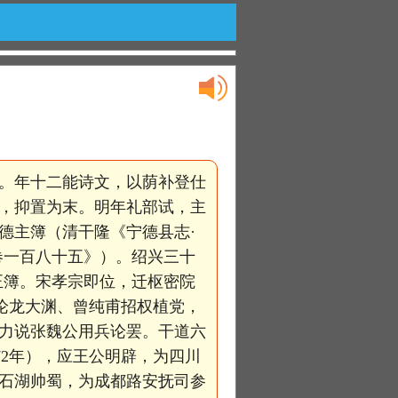
。年十二能诗文，以荫补登仕
次，抑置为末。明年礼部试，主
德主簿（清干隆《宁德县志·
卷一百八十五》）。绍兴三十
正簿。宋孝宗即位，迁枢密院
论龙大渊、曾纯甫招权植党，
，力说张魏公用兵论罢。干道六
72年），应王公明辟，为四川
范石湖帅蜀，为成都路安抚司参