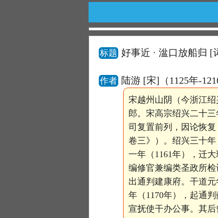
好事近 · 湓口放船归
[
标题
陆游 [宋]（1125年-12
作者
宋越州山阴（今浙江绍
郎。宋高宗绍兴二十三
司复置前列，因论恢复
卷三》）。绍兴三十年
一年（1161年），
编修官兼编类圣政所检
出通判建康府。干道元
年（1170年），起通
宣抚使干办公事。其后