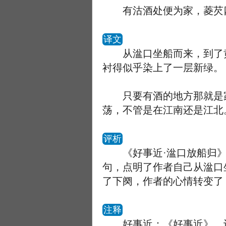
有沽酒处便为家，菱芡四
译文
从湓口坐船而来，到了黄
衬得似乎染上了一层新绿。
只要有酒的地方那就是家
荡，不管是在江南还是江北
评析
《好事近·湓口放船归》
句，点明了作者自己从湓口
了下阕，作者的心情转变了
注释
好事近：《好事近》，词