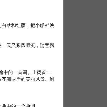
白苹和红蓼，把小船都映
二天又乘风顺流，随意飘
途中的一首词。上阕首二
散花洲两岸的美丽风景。到
曲中的一个曲调。