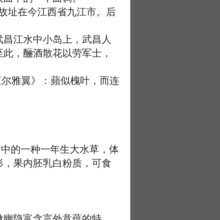
故址在今江西省九江市。后
昌江水中小岛上，武昌人
至此，酾酒散花以劳军士，
《尔雅翼》：蘋似槐叶，而连
沼中的一种一年生大水草，体
形，果内胚乳白粉质，可食
幽隐富含言外意蕴的特