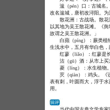
湓（pén）口：古城名。
改名湓城，唐初改浔阳。为
散花洲：古战场。散花洲
以其地为吴王散花滩。《舆
故谓之吴王散花洲。」
白蘋（píng）：蕨类植
生浅水中，五月有华白色，
红蓼（liǎo）：红蓼是
沽（gū）酒：从市上买
菱（líng）：水生植物
芡（qiàn）：鸡头。《
表有刺，叶圆而大，浮于水
用。
辑评
当代中国古典文学专家叶