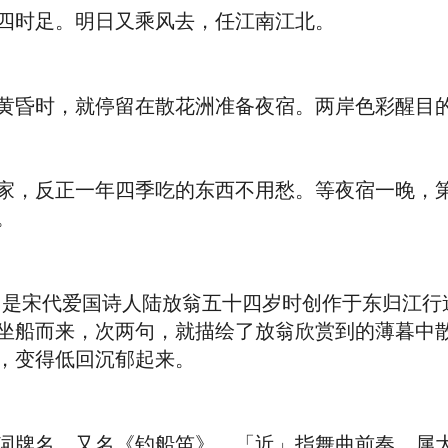
时足。明日又乘风去，任江南江北。
昏时，就停留在散花洲准备夜宿。两岸色彩醒目的
，反正一年四季吃的东西不用愁。等夜宿一晚，第
。
是宋代爱国诗人陆放翁五十四岁时创作于东归江行
坐船而来，次两句，就描绘了放翁欣赏到的薄暮中
，变得低回沉郁起来。
牌名，又名《钓船笛》。「近」指舞曲前奏，属大