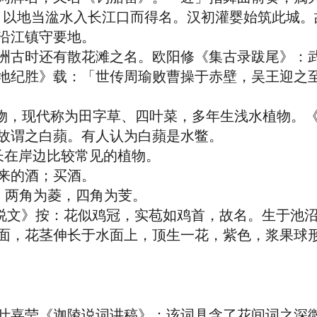
以地当湓水入长江口而得名。汉初灌婴始筑此城。
沿江镇守要地。
古时还有散花滩之名。欧阳修《集古录跋尾》：武
地纪胜》载：「世传周瑜败曹操于赤壁，吴王迎之
物，现代称为田字草、四叶菜，多年生浅水植物。
故谓之白蘋。有人认为白蘋是水鳖。
长在岸边比较常见的植物。
来的酒；买酒。
。两角为菱，四角为芰。
说文》按：花似鸡冠，实苞如鸡首，故名。生于池
面，花茎伸长于水面上，顶生一花，紫色，浆果球
嘉莹《迦陵说词讲稿》：该词具含了花间词之深微