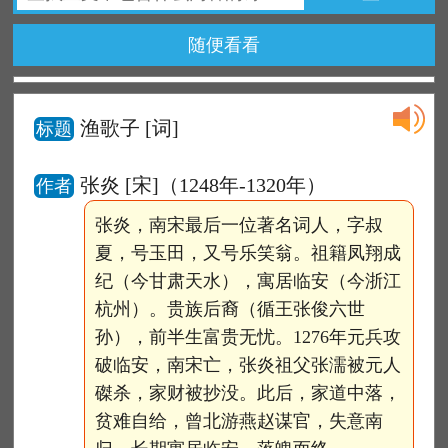
随便看看
渔歌子
[词]
标题
张炎 [宋]（1248年-1320年）
作者
张炎，南宋最后一位著名词人，字叔
夏，号玉田，又号乐笑翁。祖籍凤翔成
纪（今甘肃天水），寓居临安（今浙江
杭州）。贵族后裔（循王张俊六世
孙），前半生富贵无忧。1276年元兵攻
破临安，南宋亡，张炎祖父张濡被元人
磔杀，家财被抄没。此后，家道中落，
贫难自给，曾北游燕赵谋官，失意南