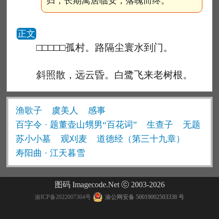
归，长期寓居临安，落魄而终。
正文
□□□□□孤村。路隔尘寰水到门。
斜照散，远云昏。白鹭飞来老树根。
渔歌子
虞美人
感事
百字令 · 题董壶山甥男“百花词”
生查子
无题
苏小小墓
观刈麦
道德经（第三十九章）
寿阳曲 · 江天暮雪
图码 Imagecode.Net ⓒ 2003-2026
渝ICP备2022007364号
渝公网安备 50019002503338 号