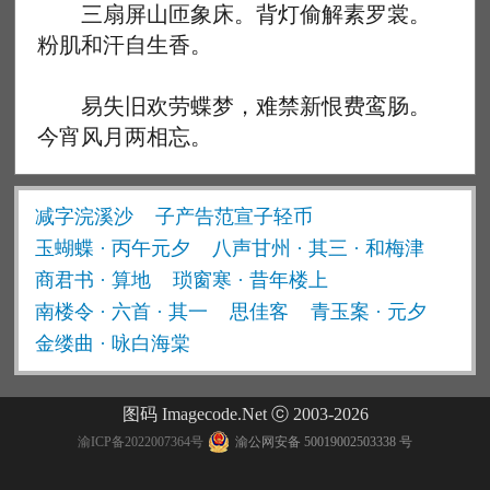
三扇屏山匝象床。背灯偷解素罗裳。
粉肌和汗自生香。
易失旧欢劳蝶梦，难禁新恨费鸾肠。
今宵风月两相忘。
减字浣溪沙
子产告范宣子轻币
玉蝴蝶 · 丙午元夕
八声甘州 · 其三 · 和梅津
商君书 · 算地
琐窗寒 · 昔年楼上
南楼令 · 六首 · 其一
思佳客
青玉案 · 元夕
金缕曲 · 咏白海棠
图码 Imagecode.Net ⓒ 2003-2026
渝ICP备2022007364号
渝公网安备 50019002503338 号