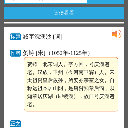
随便看看
减字浣溪沙
[词]
标题
贺铸 [宋]（1052年-1125年）
作者
贺铸，北宋词人。字方回，号庆湖遗
老。汉族，卫州（今河南卫辉）人。宋
太祖贺皇后族孙，所娶亦宗室之女。自
称远祖本居山阴，是唐贺知章后裔，以
知章居庆湖（即镜湖），故自号庆湖遗
老。
正文