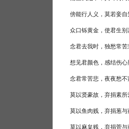
傍能行人义，莫若妾自
众口铄黄金，使君生别
念君去我时，独愁常苦
想见君颜色，感结伤心
念君常苦悲，夜夜愁不
莫以贤豪故，弃捐素所
莫以鱼肉贱，弃捐葱与
莫以麻枲贱，弃捐菅与