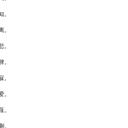
知。
离。
悲。
脾。
寐。
爱。
薤。
蒯。