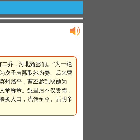
有二乔，河北甄宓俏。”为一绝
为次子袁熙取她为妻。后来曹
冀州踏平，曹丕趁乱取她为
文帝称帝。甄皇后不仅贤德，
脍炙人口，流传至今。后明帝