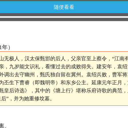
随便看看
21年）
山无极人，汉太保甄邯的后人，父亲官至上蔡令，“江南
亲，九岁能文识礼，看懂过去的成败得失。建安年，袁绍
外调出去守幽州，甄氏独自留在冀州。袁绍兵败，曹军将
为丕生下曹睿（即魏明帝）和东乡公主。延康元年正月，
甄皇后诗选》，其中的《塘上行》堪称乐府诗歌的典范，
皇后”，并为她重修坟墓。
离。