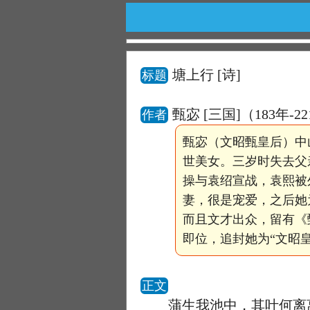
塘上行
[诗]
标题
甄宓 [三国]（183年-2
作者
甄宓（文昭甄皇后）中
世美女。三岁时失去父
操与袁绍宣战，袁熙被
妻，很是宠爱，之后她
而且文才出众，留有《
即位，追封她为“文昭
正文
蒲生我池中，其叶何离