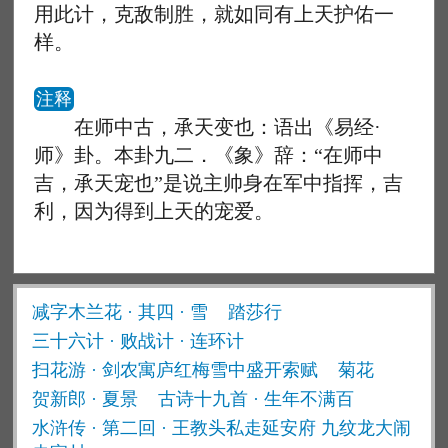
用此计，克敌制胜，就如同有上天护佑一
样。
注释
在师中古，承天变也：语出《易经·
师》卦。本卦九二．《象》辞：“在师中
吉，承天宠也”是说主帅身在军中指挥，吉
利，因为得到上天的宠爱。
减字木兰花 · 其四 · 雪
踏莎行
三十六计 · 败战计 · 连环计
扫花游 · 剑农寓庐红梅雪中盛开索赋
菊花
贺新郎 · 夏景
古诗十九首 · 生年不满百
水浒传 · 第二回 · 王教头私走延安府 九纹龙大闹