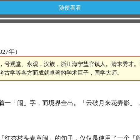
随便看看
1927年）
，号观堂、永观，汉族，浙江海宁盐官镇人。清末秀才。
考古学等各方面成就卓著的学术巨子，国学大师。
一「闹」字，而境界全出。「云破月来花弄影」，
红杏枝头春意闹」的句子，仅仅是使用了一个「闹