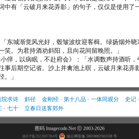
词中有「云破月来花弄影」的句子，仅仅是使用了
「东城渐觉风光好，毂皱波纹迎客楫。绿扬烟外晓
一笑。为君持酒劝斜阳，且向花间留晚照。」
小倅，以病眠，不赴府会》：「水调数声持酒听，
往事后期空记省。沙上并禽池上暝，云破月来花弄
径。」
道院求诗
斜径
金刚经 · 第十八品 · 一体同观分
史记 
 · 七十
立春日送客郊外
图码 Imagecode.Net ⓒ 2003-2026
渝ICP备2022007364号
渝公网安备 50019002503338 号