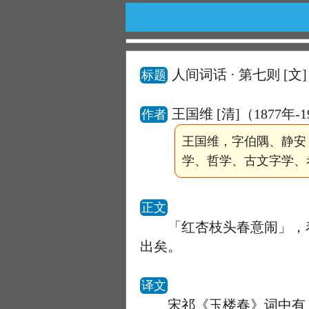
人间词话 · 第七则
[文]
标题
王国维 [清]（1877年-
作者
王国维，字伯隅、静安
学、哲学、古文字学、
正文
「红杏枝头春意闹」，着
出矣。
译文
宋祁《玉楼春》词中有「