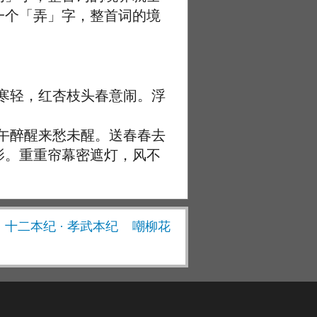
一个「弄」字，整首词的境
寒轻，红杏枝头春意闹。浮
午醉醒来愁未醒。送春春去
影。重重帘幕密遮灯，风不
· 十二本纪 · 孝武本纪
嘲柳花