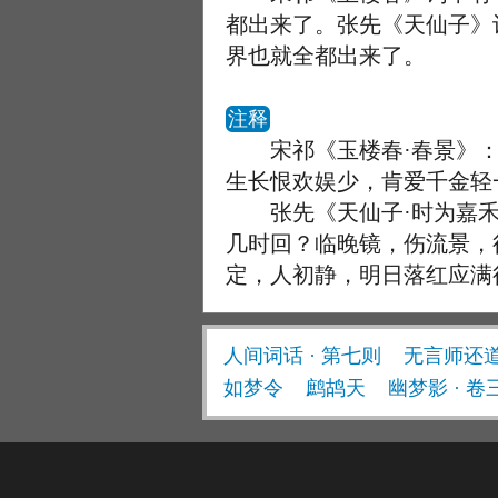
都出来了。张先《天仙子》
界也就全都出来了。
注释
宋祁《玉楼春·春景》：
生长恨欢娱少，肯爱千金轻
张先《天仙子·时为嘉禾
几时回？临晚镜，伤流景，
定，人初静，明日落红应满
人间词话 · 第七则
无言师还
如梦令
鹧鸪天
幽梦影 · 卷三