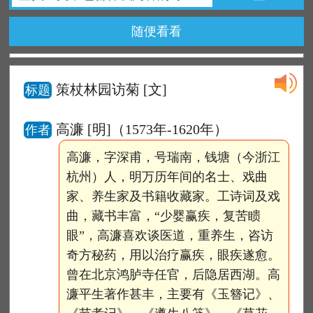
随便看看
策杖林园访菊
[文]
标题
高濂 [明]（1573年-1620年）
作者
高濂，字深甫，号瑞南，钱塘（今浙江
杭州）人，明万历年间的名士、戏曲
家、养生家及书籍收藏家。工诗词及戏
曲，藏书丰富，“少婴赢疾，复苦瞆
眼”，高濂喜欢谈医道，重养生，咨访
奇方秘药，用以治疗赢疾，眼疾遂愈。
曾在北京鸿胪寺任官，后隐居西湖。高
濂平生著作甚丰，主要有《玉簪记》、