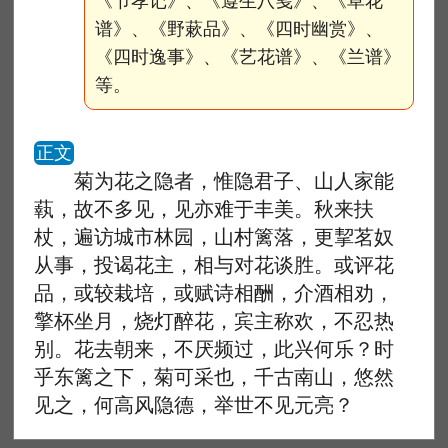
《节孝记》、《遵生八笺》、《草花
谱》、《野蔌品》、《四时幽赏》、
《四时逸事》、《艺花谱》、《兰谱》
等。
正文
菊为花之隐者，惟隐君子、山人家能
蓻，故不多见，见亦难于丰美。秋来扶
杖，遍访城市林园，山村篱落，更挈茗奴
从事，投谒花主，相与对花谈胜。或评花
品，或较栽培，或赋诗相酬，介酒相劝，
擎杯坐月，烧灯醉花，宾主称欢，不忍热
别。花去朝来，不厌频过，此兴何乐？时
乎东篱之下，菊可采也，千古南山，悠然
见之，何高风隐德，举世不见元亮？