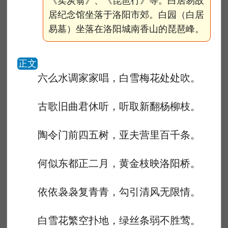
《卖炭翁》、《琵琶行》等。白居易故
居纪念馆坐落于洛阳市郊。白园（白居
易墓）坐落在洛阳城南香山的琵琶峰。
正文
六么水调家家唱，白雪梅花处处吹。
古歌旧曲君休听，听取新翻杨柳枝。
陶令门前四五树，亚夫营里百千条。
何似东都正二月，黄金枝映洛阳桥。
依依袅袅复青青，勾引清风无限情。
白雪花繁空扑地，绿丝条弱不胜莺。