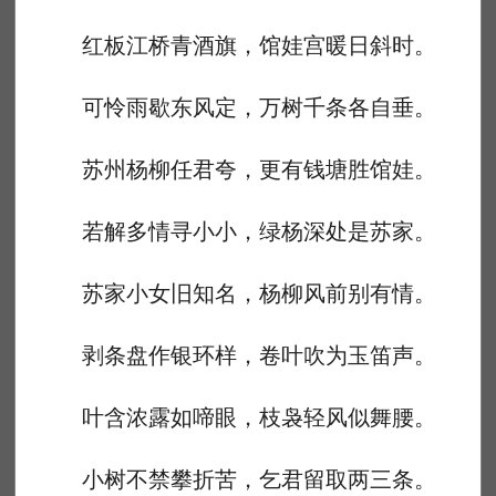
红板江桥青酒旗，馆娃宫暖日斜时。
可怜雨歇东风定，万树千条各自垂。
苏州杨柳任君夸，更有钱塘胜馆娃。
若解多情寻小小，绿杨深处是苏家。
苏家小女旧知名，杨柳风前别有情。
剥条盘作银环样，卷叶吹为玉笛声。
叶含浓露如啼眼，枝袅轻风似舞腰。
小树不禁攀折苦，乞君留取两三条。