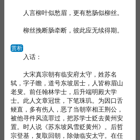
人言柳叶似愁眉，更有愁肠似柳丝。
柳丝挽断肠牵断，彼此应无续得期。
赏析
入话：
大宋真宗朝有临安府太守，姓苏名
轼，字子瞻，道号东坡居士，人皆称眉山
老叟。前任翰林学士，后升端明殿大学
士。此人文章冠世，下笔珠玑。为因口舌
鲠直，多有伤人，恶了当朝宰相王荆公，
被他寻件风流罪过，把苏学士贬去黄州安
置。时人说《苏东坡风雪贬黄州》。后哲
宗登基，复取回朝，除做临安太守。在任