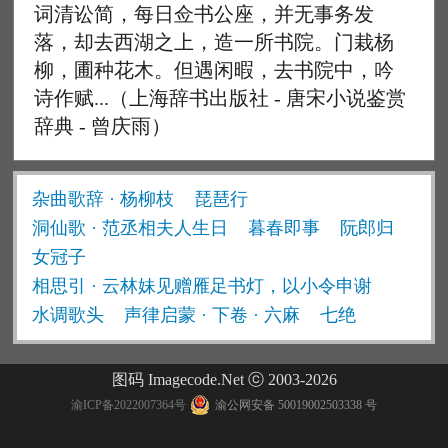
词清讼简，每日佥书公座，并无事务发
落，却去西湖之上，造一所书院。门栽杨
柳，圃种花木。但遇闲暇，去书院中，吟
诗作赋...（上海辞书出版社 - 唐宋小说鉴赏
辞典 - 曾庆雨）
杂曲歌辞 · 杨柳枝
琵琶行
洞仙歌 · 范丞相夫人生日
暮春即事
阮郎归
女冠子
相思引 · 云林妹见赠雁足书灯，以小令申谢
水调歌头
声律启蒙 · 下卷 · 六麻
七绝
图码 Imagecode.Net ⓒ 2003-2026
渝ICP备2022007364号
渝公网安备 50019002503338 号