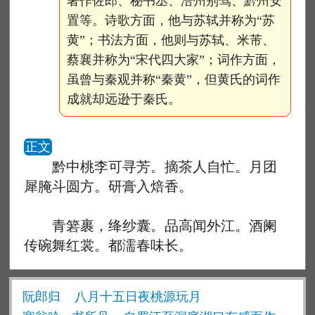
著作佐郎、秘书丞、涪州别驾、黔州安
置等。诗歌方面，他与苏轼并称为“苏
黄”；书法方面，他则与苏轼、米芾、
蔡襄并称为“宋代四大家”；词作方面，
虽曾与秦观并称“秦黄”，但黄氏的词作
成就却远逊于秦氏。
正文
黔中桃李可寻芳。摘茶人自忙。月团
犀腌斗圆方。研膏入焙香。
青箬裹，绛纱囊。品高闻外江。酒阑
传碗舞红裳。都濡春味长。
阮郎归
八月十五日夜桃源玩月