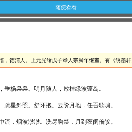
随便看看
愔，德清人。上元光绪戊子举人宗舜年继室。有《绣墨轩
垂杨袅袅。明月随人，放棹绿波蓬岛。
疏星斜照。舒怀抱。云阶月地，任吾歌啸。
流，烟波渺渺。洗尽胸禁，月到夜阑倍皎。