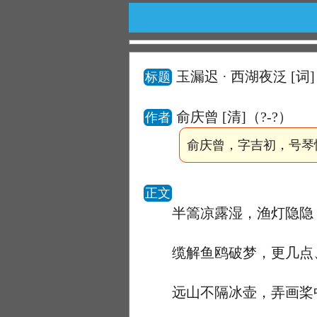
玉漏迟 · 西湖夜泛
[词]
标题
俞庆曾 [清]（?-?）
作者
俞庆曾，字吉初，号琴
正文
半篙凉露湿，渔灯隐隐，
缆解鱼鸥破梦，更几点、
远山不隔冰壶，弄画桨中