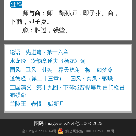
注释
师与商：师，颛孙师，即子张。商，
卜商，即子夏。
愈：胜过，强些。
论语 · 先进篇 · 第十六章
水龙吟 · 次韵章质夫《杨花》词
国风 · 卫风 · 淇奥
霜天晓角 · 梅
如梦令
道德经（第二十三章）
国风 · 秦风 · 驷驖
三国演义 · 第十九回 · 下邳城曹操鏖兵 白门楼吕
布殒命
兰陵王 · 春恨
赋新月
图码 Imagecode.Net ⓒ 2003-2026
渝ICP备2022007364号
渝公网安备 50019002503338 号