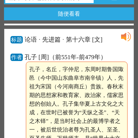
随便看看
论语 · 先进篇 · 第十六章
[文]
标题
孔子 [周]（前551年-前479年）
作者
孔子，名丘，字仲尼，东周时期鲁国陬
邑（今中国山东曲阜市南辛镇）人，先
祖为宋国（今河南商丘）贵族。春秋末
期的思想家和教育家、政治家，儒家思
想的创始人。孔子集华夏上古文化之大
成，在世时已被誉为“天纵之圣”、“天
之木铎”，是当时社会上的最博学者之
一，被后世统治者尊为孔圣人、至圣、