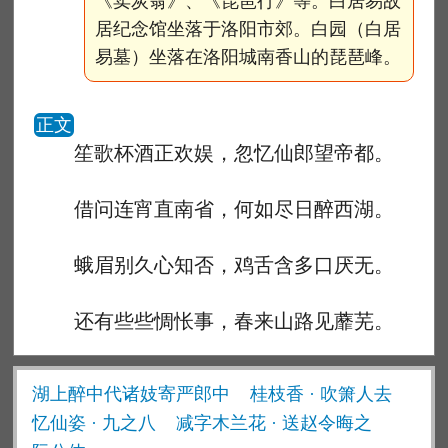
《卖炭翁》、《琵琶行》等。白居易故
居纪念馆坐落于洛阳市郊。白园（白居
易墓）坐落在洛阳城南香山的琵琶峰。
正文
笙歌杯酒正欢娱，忽忆仙郎望帝都。
借问连宵直南省，何如尽日醉西湖。
蛾眉别久心知否，鸡舌含多口厌无。
还有些些惆怅事，春来山路见蘼芜。
湖上醉中代诸妓寄严郎中
桂枝香 · 吹箫人去
忆仙姿 · 九之八
减字木兰花 · 送赵令晦之