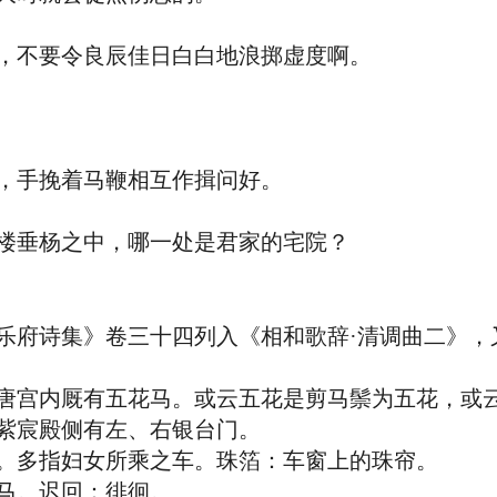
不要令良辰佳日白白地浪掷虚度啊。
手挽着马鞭相互作揖问好。
垂杨之中，哪一处是君家的宅院？
府诗集》卷三十四列入《相和歌辞·清调曲二》，
宫内厩有五花马。或云五花是剪马鬃为五花，或云
宸殿侧有左、右银台门。
多指妇女所乘之车。珠箔：车窗上的珠帘。
。迟回：徘徊。