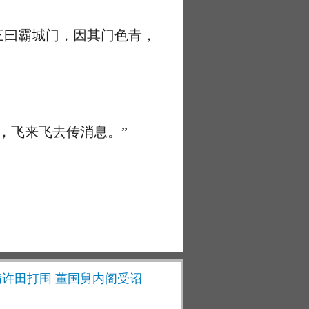
。
三曰霸城门，因其门色青，
，飞来飞去传消息。”
阿瞒许田打围 董国舅内阁受诏