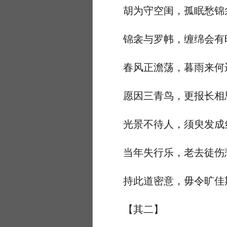
胡为守空闺，孤眠愁锦
锦衾与罗帏，缠绵会有
春风正澹荡，暮雨来何
愿因三青鸟，更报长相
光景不待人，须臾发成
当年失行乐，老去徒伤
持此道密意，毋令旷佳
【其二】