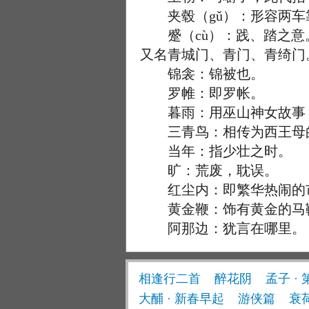
夹毂（gǔ）：形容两车
蹙（cù）：践、踏之意
又名青城门、青门、青绮门
锦衾：锦被也。
罗帷：即罗帐。
暮雨：用巫山神女故事，
三青鸟：相传为西王母的
当年：指少壮之时。
旷：荒废，耽误。
红尘内：即繁华热闹的
黄金鞭：饰有黄金的马鞭
阿那边：犹言在哪里。
相逢行二首
醉花阴
孟子 · 
大酺 · 新春早起
游侠篇
衰