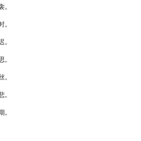
衾。
时。
迟。
思。
丝。
悲。
期。