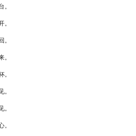
台。
开。
回。
来。
杯。
见。
见。
心。