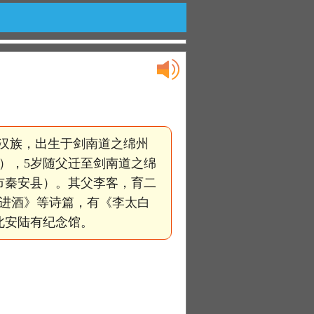
。汉族，出生于剑南道之绵州
），5岁随父迁至剑南道之绵
市秦安县）。其父李客，育二
进酒》等诗篇，有《李太白
北安陆有纪念馆。