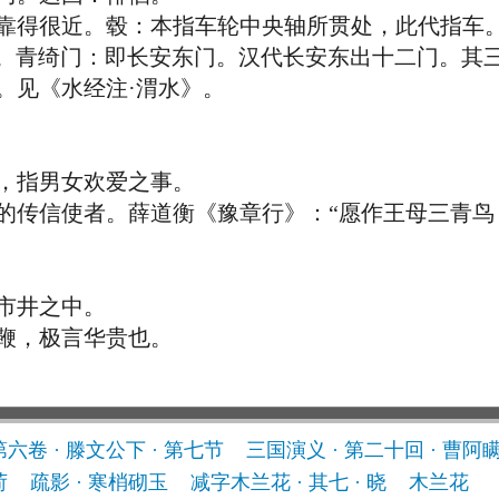
靠得很近。毂：本指车轮中央轴所贯处，此代指车
。青绮门：即长安东门。汉代长安东出十二门。其
。见《水经注·渭水》。
指男女欢爱之事。
传信使者。薛道衡《豫章行》：“愿作王母三青鸟
市井之中。
，极言华贵也。
第六卷 · 滕文公下 · 第七节
三国演义 · 第二十回 · 曹
荷
疏影 · 寒梢砌玉
减字木兰花 · 其七 · 晓
木兰花