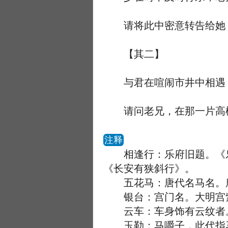
请将此中密意转告给她，
【其二】
与君在喧闹市井中相遇，
请问老兄，在那一片高楼
注释
相逢行：乐府旧题。《乐
《长安有狭斜行》。
五花马：唐代名马名。唐
银台：宫门名。大明宫紫
云车：车身饰有云纹者。
玉勒：马嚼子，此代指马