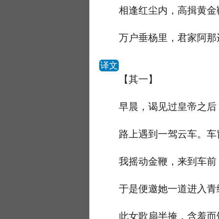
相逢红尘内，高揖黄金
万户垂杨里，君家阿那
译文
【其一】
早晨，谒见过皇帝之后，
路上遇到一驾云车。车窗
我摇动金鞭，来到车前，
于是便邀她一道进入青绮
此女歌扇半掩，含羞而饮