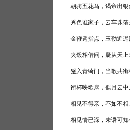
朝骑五花马，谒帝出银
秀色谁家子，云车珠箔
金鞭遥指点，玉勒近迟
夹毂相借问，疑从天上
蹙入青绮门，当歌共衔
衔杯映歌扇，似月云中
相见不得亲，不如不相
相见情已深，未语可知