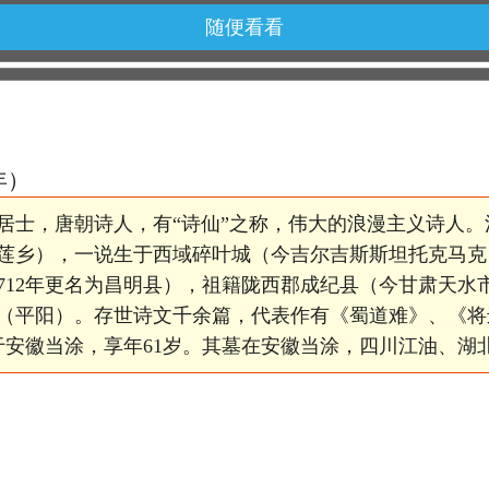
随便看看
2年）
居士，唐朝诗人，有“诗仙”之称，伟大的浪漫主义诗人
莲乡），一说生于西域碎叶城（今吉尔吉斯斯坦托克马克
712年更名为昌明县），祖籍陇西郡成纪县（今甘肃天水
（平阳）。存世诗文千余篇，代表作有《蜀道难》、《将
逝于安徽当涂，享年61岁。其墓在安徽当涂，四川江油、湖