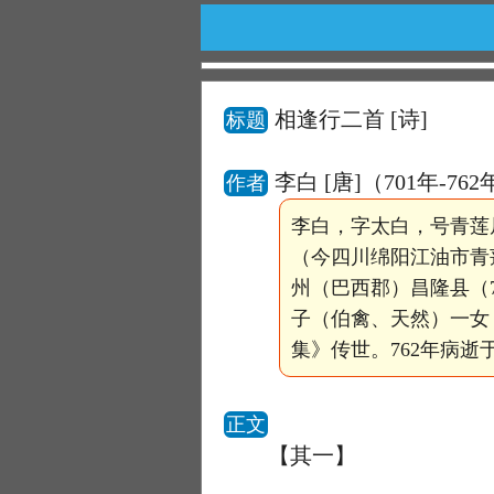
相逢行二首
[诗]
标题
李白 [唐]（701年-76
作者
李白，字太白，号青莲
（今四川绵阳江油市青
州（巴西郡）昌隆县（
子（伯禽、天然）一女
集》传世。762年病
正文
【其一】