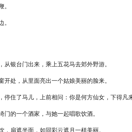
鞭。
边。
从银台门出来，乘上五花马去郊外野游。
开处，从里面亮出一个姑娘美丽的脸来。
停住了马儿，上前相问：你是何方仙女，下得凡
门的一个酒家，与她一起唱歌饮酒。
，扇遮半面，如同彩云遮月一样美丽。