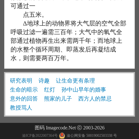
可通过一
点五米。
Δ地球上的动物界将大气层的空气全部
呼吸过滤一遍需三百年；大气中的氧气全
部通过植物再生出来需两千年；而地球上
的水整个循环周期、即蒸发后再凝结成
水，则需要两百万年。
研究表明
诗趣
让生命更有条理
生命的暗示
红灯
孙中山早年的婚事
意外的回答
熊家的儿子
西方人的禁忌
教授骂人
图码 Imagecode.Net ⓒ 2003-2026
渝ICP备2022007364号
渝公网安备 50019002503338 号