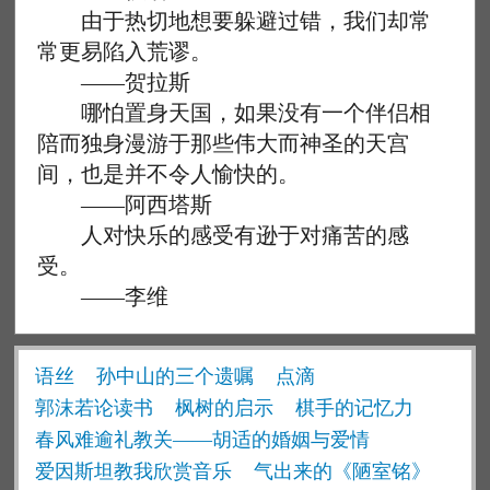
由于热切地想要躲避过错，我们却常
常更易陷入荒谬。
——贺拉斯
哪怕置身天国，如果没有一个伴侣相
陪而独身漫游于那些伟大而神圣的天宫
间，也是并不令人愉快的。
——阿西塔斯
人对快乐的感受有逊于对痛苦的感
受。
——李维
语丝
孙中山的三个遗嘱
点滴
郭沫若论读书
枫树的启示
棋手的记忆力
春风难逾礼教关——胡适的婚姻与爱情
爱因斯坦教我欣赏音乐
气出来的《陋室铭》