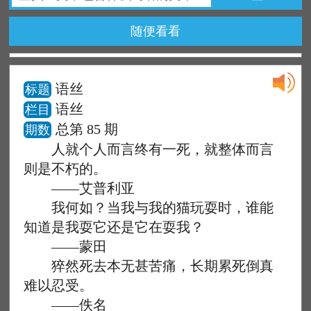
随便看看
语丝
标题
语丝
栏目
总第 85 期
期数
人就个人而言终有一死，就整体而言
则是不朽的。
——艾普利亚
我何如？当我与我的猫玩耍时，谁能
知道是我耍它还是它在耍我？
——蒙田
猝然死去本无甚苦痛，长期累死倒真
难以忍受。
——佚名