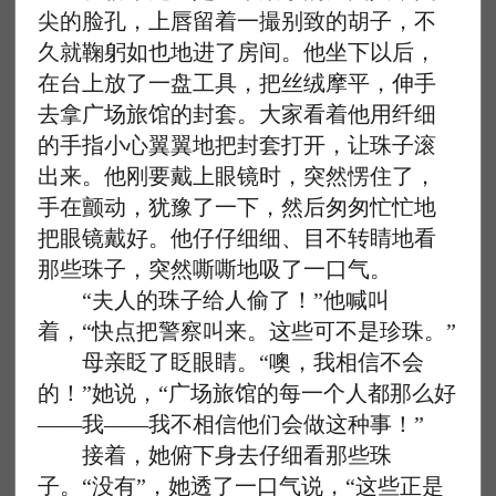
尖的脸孔，上唇留着一撮别致的胡子，不
久就鞠躬如也地进了房间。他坐下以后，
在台上放了一盘工具，把丝绒摩平，伸手
去拿广场旅馆的封套。大家看着他用纤细
的手指小心翼翼地把封套打开，让珠子滚
出来。他刚要戴上眼镜时，突然愣住了，
手在颤动，犹豫了一下，然后匆匆忙忙地
把眼镜戴好。他仔仔细细、目不转睛地看
那些珠子，突然嘶嘶地吸了一口气。
“夫人的珠子给人偷了！”他喊叫
着，“快点把警察叫来。这些可不是珍珠。”
母亲眨了眨眼睛。“噢，我相信不会
的！”她说，“广场旅馆的每一个人都那么好
——我——我不相信他们会做这种事！”
接着，她俯下身去仔细看那些珠
子。“没有”，她透了一口气说，“这些正是