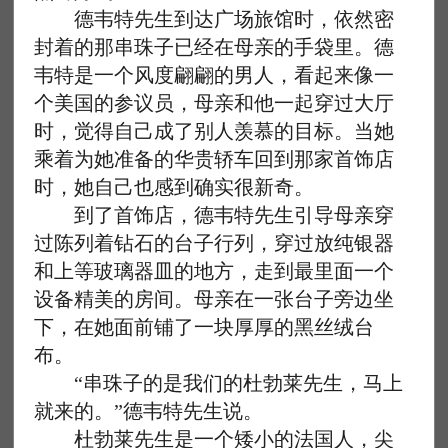
德韦特先生到达广场旅馆时，依然密
封着的那串珠子已经在母亲的手袋里。德
韦特是一个风度翩翩的男人，看起来像一
个美国的参议员，母亲和他一起穿过大厅
时，觉得自己成了别人羡慕的目标。当她
乘着为她准备的华贵轿车回到那家首饰店
时，她自己也感到确实很新奇。
到了首饰店，德韦特先生引导母亲穿
过陈列着钻石的台子行列，穿过放纯银器
和上等玻璃器皿的地方，走到最里面一个
设备精美的房间。母亲在一张台子旁边坐
下，在她面前铺了一块厚厚的黑丝绒台
布。
“串珠子的是我们的杜勃莱先生，马上
就来的。”德韦特先生说。
杜勃莱先生是一个矮小的法国人，尖