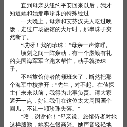
直到母亲从纽约平安回来以后，我才
知道她和她那串珍珠的特殊经过——
一天晚上，母亲和艾芬汉夫人吃过晚
饭，走过广场旅馆的大厅时，那串珠子突
然断了。
“哎呀！我的珍珠！”母亲一声惊呼。
顷刻之间一阵轰动，有一个殷勤有礼
的美国海军军官跑来帮忙，动手就捡珠
子。
不料旅馆侍者的领班来了，断然把那
个海军中校推开：“先生，对不起。在侦探
主任未来以前，我得为此事负责。请大家
避开一点，好让我们在这位太太周围画个
圈儿，不让一颗珍珠失落。”
“噢，谢谢你！”母亲说。旅馆侍者对她
这样殷勤，她实在很高兴。她声音轻轻地