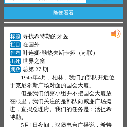
随便看看
寻找希特勒的牙医
标题
在国外
栏目
叶连娜·勒热夫斯卡娅（苏联）
作者
世界之窗
出处
总第 27 期
期数
1945年4月。柏林。我们的部队开近位
于克尼希斯广场对面的国会大厦。
但是我们侦察小组并不把国会大厦放
在眼里，我们关注的是部队向威廉广场挺
进，直捣总理府。我们的任务是：活捉希
特勒。
5月1日夜间，汉堡电台广播说，希特