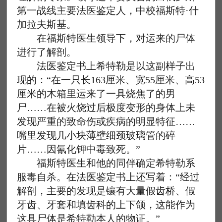
第一战线主要法医鉴定人，中校福斯特·什
加拉夫斯基。
在福斯特医生领导下，对运来的尸体
进行了解剖。
法医鉴定书上希特勒是以这副样子出
现的：“在一只长163厘米、宽55厘米、高53
厘米的木箱里运来了一具烧焦了的男
尸……在被火烧过后极度变形的身体上未
发现严重的致命伤或疾病的明显特征……
嘴里发现几小块薄壁细颈玻璃管的碎
片……因氰化钾中毒致死。”
福斯特医生和他的同伴确定希特勒系
服毒自杀。在法医鉴定书上还写着：“经过
解剖，主要的发现是镶有大量假齿桥、假
牙齿、牙套和填齿科的上下颌，这能作为
这具尸体是希特勒本人的物证。”