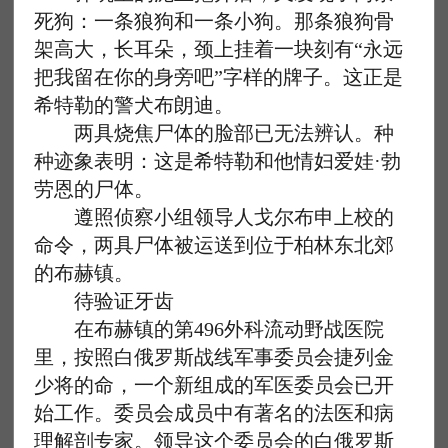
死狗：一条狼狗和一条小狗。那条狼狗骨
架高大，长耳朵，颈上挂着一块刻有“永远
把我留在你的身旁吧”字样的牌子。这正是
希特勒的警犬布朗迪。
两具烧焦尸体的脸部已无法辨认。种
种迹象表明：这是希特勒和他情妇爱娃·勃
劳恩的尸体。
遵照侦察小组领导人戈尔布申上校的
命令，两具尸体被运送到位于柏林东北郊
的布赫镇。
待验证牙齿
在布赫镇的第496外科流动野战医院
里，按照白俄罗斯战线军事委员会捷列金
少将的命，一个新组成的军医委员会已开
始工作。委员会成员中有著名的法医和病
理解剖专家。领导这个委员会的白俄罗斯