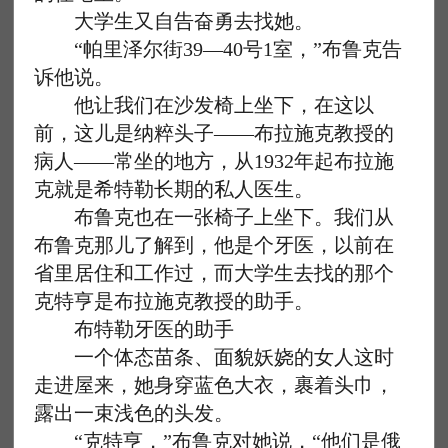
大学生又自告奋勇去找她。
“帕里泽尔街39—40号1室，”布鲁克告
诉他说。
他让我们在沙发椅上坐下，在这以
前，这儿是纳粹头子——布拉施克教授的
病人——常坐的地方，从1932年起布拉施
克就是希特勒长期的私人医生。
布鲁克也在一张椅子上坐下。我们从
布鲁克那儿了解到，他是个牙医，以前在
省里居住和工作过，而大学生去找的那个
克特亨是布拉施克教授的助手。
布特勒牙医的助手
一个体态苗条、面貌妖娆的女人这时
走进屋来，她身穿蓝色大衣，裹着头巾，
露出一束浅色的头发。
“克特亨，”布鲁克对她说，“他们是俄