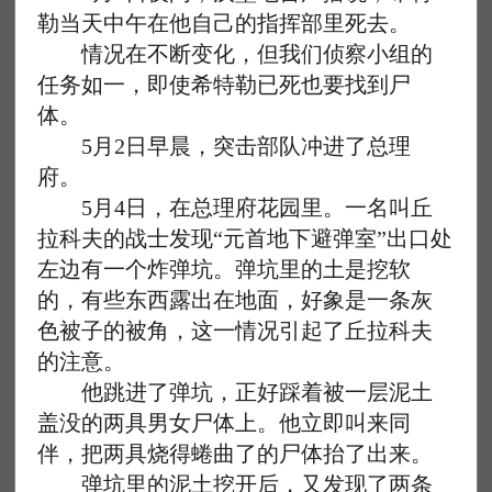
勒当天中午在他自己的指挥部里死去。
情况在不断变化，但我们侦察小组的
任务如一，即使希特勒已死也要找到尸
体。
5月2日早晨，突击部队冲进了总理
府。
5月4日，在总理府花园里。一名叫丘
拉科夫的战士发现“元首地下避弹室”出口处
左边有一个炸弹坑。弹坑里的土是挖软
的，有些东西露出在地面，好象是一条灰
色被子的被角，这一情况引起了丘拉科夫
的注意。
他跳进了弹坑，正好踩着被一层泥土
盖没的两具男女尸体上。他立即叫来同
伴，把两具烧得蜷曲了的尸体抬了出来。
弹坑里的泥土挖开后，又发现了两条