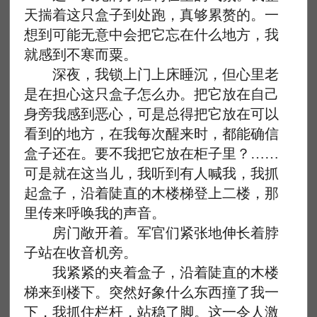
天揣着这只盒子到处跑，真够累赘的。一
想到可能无意中会把它忘在什么地方，我
就感到不寒而粟。
深夜，我锁上门上床睡沉，但心里老
是在担心这只盒子怎么办。把它放在自己
身旁我感到恶心，可是总得把它放在可以
看到的地方，在我每次醒来时，都能确信
盒子还在。要不我把它放在柜子里？……
可是就在这当儿，我听到有人喊我，我抓
起盒子，沿着陡直的木楼梯登上二楼，那
里传来呼唤我的声音。
房门敞开着。军官们紧张地伸长着脖
子站在收音机旁。
我紧紧的夹着盒子，沿着陡直的木楼
梯来到楼下。突然好象什么东西撞了我一
下，我抓住栏杆，站稳了脚。这一令人激