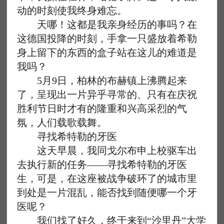
动的时刻使我终身难忘。
天哪！这都是我亲身经历的事吗？在
这德国投降的时刻，手拿一只盛放着希勒
身上留下的东西的盒子站在这儿的难道是
我吗？
5月9日，柏林的布赫镇上沸腾起来
了，呈现出一片异乎寻常的、只有在庆祝
胜利节日时才有的隆重和兴高采烈的气
氛，人们载歌载舞。
寻找希特勒的牙医
这天早晨，我同戈尔布申上校驱车出
去执行新的任务——寻找希特勒的牙医
生，可是，在这座被战争破环了的城市里
到处是一片混乱，能否找到随便哪一个牙
医呢？
我们找了好久，终于来到“沙里丹”大学