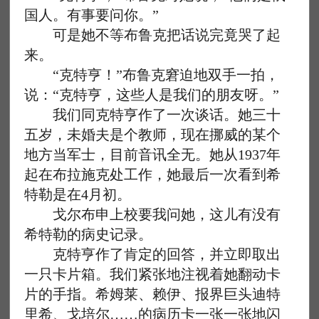
国人。有事要问你。”
可是她不等布鲁克把话说完竟哭了起
来。
“克特亨！”布鲁克窘迫地双手一拍，
说：“克特亨，这些人是我们的朋友呀。”
我们同克特亨作了一次谈话。她三十
五岁，未婚夫是个教师，现在挪威的某个
地方当军士，目前音讯全无。她从1937年
起在布拉施克处工作，她最后一次看到希
特勒是在4月初。
戈尔布申上校要我问她，这儿有没有
希特勒的病史记录。
克特亨作了肯定的回答，并立即取出
一只卡片箱。我们紧张地注视着她翻动卡
片的手指。希姆莱、赖伊、报界巨头迪特
里希、戈培尔……的病历卡一张一张地闪