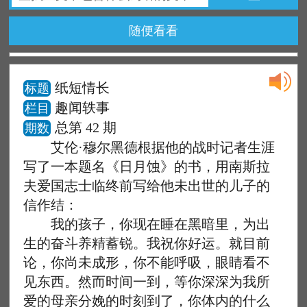
随便看看
纸短情长
标题
趣闻轶事
栏目
总第 42 期
期数
艾伦·穆尔黑德根据他的战时记者生涯
写了一本题名《日月蚀》的书，用南斯拉
夫爱国志士临终前写给他未出世的儿子的
信作结：
我的孩子，你现在睡在黑暗里，为出
生的奋斗养精蓄锐。我祝你好运。就目前
论，你尚未成形，你不能呼吸，眼睛看不
见东西。然而时间一到，等你深深为我所
爱的母亲分娩的时刻到了，你体内的什么