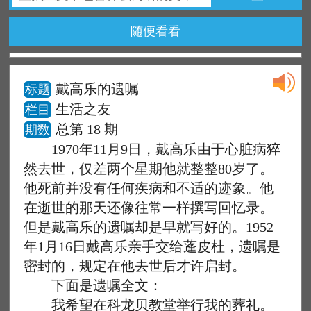
随便看看
戴高乐的遗嘱
标题
生活之友
栏目
总第 18 期
期数
1970年11月9日，戴高乐由于心脏病猝
然去世，仅差两个星期他就整整80岁了。
他死前并没有任何疾病和不适的迹象。他
在逝世的那天还像往常一样撰写回忆录。
但是戴高乐的遗嘱却是早就写好的。1952
年1月16日戴高乐亲手交给蓬皮杜，遗嘱是
密封的，规定在他去世后才许启封。
下面是遗嘱全文：
我希望在科龙贝教堂举行我的葬礼。