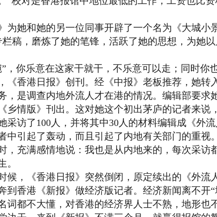
。”校对是香港报馆中地位最低的工作，工资也比资料
为她和她的另一位同事开辟了一个名为《大城小景
的专栏稿，磨炼了她的笔锋，活跃了她的思想，为她
，你乐意在这家干就干，不乐意可以走；同时你
，《香港日报》创刊。经《中报》老板推荐，她转
务，是调查内地外流人才在港的情况。编辑部要求
《乡情版》刊出。这对她这个初出茅庐的记者来说
她采访了100人，并将其中30人的材料编辑成《外
者中引起了轰动，而且引起了内地有关部门的重视
，充满感情地说：我也是从内地来的，每次采访都
生。
候，《香港日报》突然倒闭，原定续出的《外流人
到香港《新报》做经济版记者。经济新闻离不开“地产
名词都不大懂，对香港的经济界人士不熟，地形也