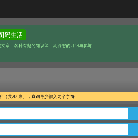
图码生活
的文章，各种有趣的知识等，期待您的订阅与参与
文字内容（共200期），查询最少输入两个字符