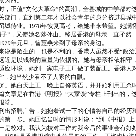
依为命。
正值“文化大革命”的高潮，全县城的中学都对这
关部门，直到第二年才以社会青年的身分挤进县城中学
留城待业。1978年恢复高考，给她带来希望。她满
帽子”，又使她名落孙山。移居香港的母亲一直孑然
979年元旦，曾慧燕来到了母亲的身边。
是陌生的，也是不利的。香港人虽然不受“政治
远近是以钱袋的重量为依据的。她与母亲相依相守
适应环境，她到一家电子工厂做了装配工。香港人
仔”，她当然少看不了人家的白眼。
。她白天上工，晚上自修英语，并开始利用工余时
篇文章是在香港《明报》“大家谈”专栏上刊出的，
报端。
刊出招聘广告，她抱着试一下的心情将自己的经历
的第一步。她回忆当时的情形时说：“到《中报》上
一是校对。我认为校对工作对我今后的事业会有好