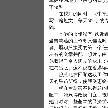
掌握在内地所不熟悉的知识
了校对。
在校对的同时，《中报》
写一篇短文。每天500字
础。
香港的报馆没有“铁饭碗”
当曾慧燕的工作渐入佳境时
者。履职后接受的第一个任
左右的文章并配上照片，由
竟取得了令人满意的成果：
在港出版。这不仅在香港读
曾慧燕在回顾这段工作时
天的采访所得，使我受惠终
就在曾慧燕春风得意的时
腹中。她只得改换门庭，投奔
她当时对一些基本的经济学