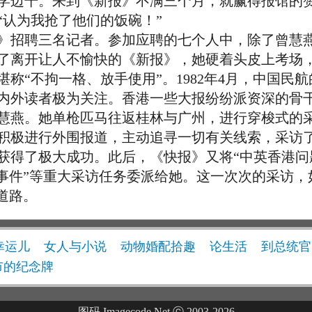
学边干。来到《新报》不满三个月，就赢得报馆的
“认为我抢了他们的饭碗！”
》招聘三名记者。参加应聘的七个人中，除了曾慧
了离开让人不愉快的《新报》，她硬着头皮上考场
“不拘一格、放手使用”。1982年4月，中国民
内外读者极为关注。香港一些大报纷纷派资深的骨
慧燕。她单枪匹马往返桂林与广州，进行穿梭式的
积极进行外围报道，主动追寻一切有关线索，采访
获得了极大成功。此后，《快报》又将“中英香港问
船事件”等重大采访任务委派给她。这一次次的采访
道路。
幸运儿
女人与小说
动物婚配拾趣
论生活
到总统官
市的纪念牌
图码 Imagecode.Net ⓒ 2003-2026