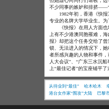
但她虚心向同行们请教，边
不少同事的嫉妒和排挤——
1982年初，香港《快报
专业的名牌大学毕业生。为
《快报》在用人方面也堪称
上有不少港澳同胞罹难，海
报》却把这个任务交给了曾
锁、无法进入的情况下，她
者所感兴趣的人物和事件，
人大会议”、“广东三水沉
上“最佳记者”的宝座铺平了
从待业到“最佳”
哈木哈木
港台女作家“围攻”大陆
巴黎