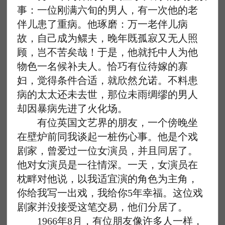
事：一位刚满六旬的男人，有一次他的老
伴儿患了重病。他琢磨：万一老伴儿病
故，自己成为鳏夫，晚年既孤寂又无人照
顾，岂不苦矣哉！于是，他就托中人为他
物色一名候补夫人。恰巧有位待嫁的寡
妇，觉得条件合适，就欣然允诺。不料患
病的太太还未去世，那位未雨绸缪的男人
却因暴病先进了火化场。
有位英国文艺界的朋友，一个傍晚坐
在壁炉前同我谈起一桩伤心事。他是个戏
剧家，曾爱过一位女演员，并且同居了。
他对女演员是一往情深。一天，女演员在
枕畔对他说，以我适宜演的角色为主角，
你给我写一出戏，我给你5年幸福。这位戏
剧家并没接受这笔交易，他们分居了。
1966年8月，有位朋友像许多人一样，