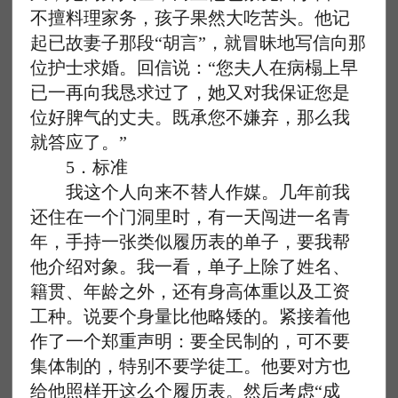
不擅料理家务，孩子果然大吃苦头。他记
起已故妻子那段“胡言”，就冒昧地写信向那
位护士求婚。回信说：“您夫人在病榻上早
已一再向我恳求过了，她又对我保证您是
位好脾气的丈夫。既承您不嫌弃，那么我
就答应了。”
5．标准
我这个人向来不替人作媒。几年前我
还住在一个门洞里时，有一天闯进一名青
年，手持一张类似履历表的单子，要我帮
他介绍对象。我一看，单子上除了姓名、
籍贯、年龄之外，还有身高体重以及工资
工种。说要个身量比他略矮的。紧接着他
作了一个郑重声明：要全民制的，可不要
集体制的，特别不要学徒工。他要对方也
给他照样开这么个履历表。然后考虑“成