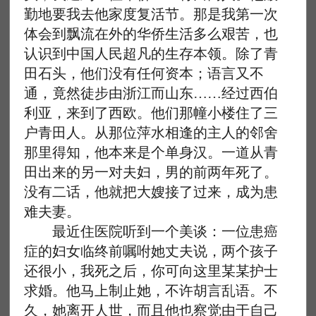
勤地要我去他家度复活节。那是我第一次
体会到飘流在外的华侨生活多么艰苦，也
认识到中国人民超凡的生存本领。除了青
田石头，他们没有任何资本；语言又不
通，竟然徒步由浙江而山东……经过西伯
利亚，来到了西欧。他们那幢小楼住了三
户青田人。从那位萍水相逢的主人的邻舍
那里得知，他本来是个单身汉。一道从青
田出来的另一对夫妇，男的前两年死了。
没有二话，他就把大嫂接了过来，成为患
难夫妻。
最近住医院听到一个美谈：一位患癌
症的妇女临终前嘱咐她丈夫说，两个孩子
还很小，我死之后，你可向这里某某护士
求婚。他马上制止她，不许胡言乱语。不
久，她离开人世，而且他也察觉由于自己