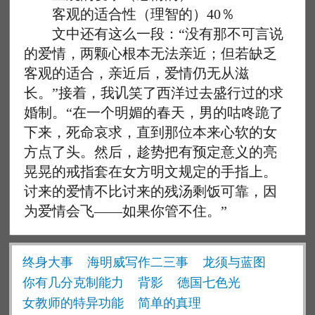
客观的适合性（理智的）40％
文中还有这么一段：“没有那不可言说
的爱情，两颗心根本无法亲近；但若缺乏
客观的适合，亲近后，爱情仍无从滋
长。”接着，我讥笑了西洋过去盛行过的求
婚制。“在一个明媚的春天，男的咕咚跪了
下来，死命哀求，直到那位本来心软的女
方点了头。然后，趁势把有预定意义的亮
晃晃的戒指套在女方明文规定的手指上。
讨来的爱情不比讨来的残汤剩饭可靠，因
为爱情会飞——如果你管不住。”
终身大事
海明威写作二三事
龙须与蓝图
你有几分克制能力
背影
德国七色光
女教师的特异功能
简单的真理