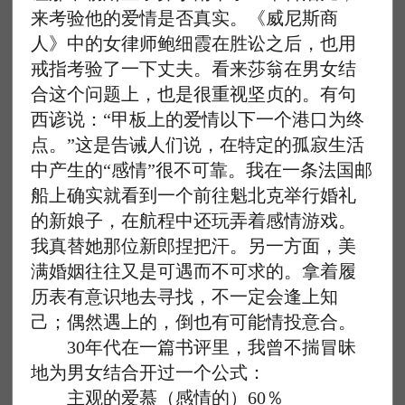
来考验他的爱情是否真实。《威尼斯商
人》中的女律师鲍细霞在胜讼之后，也用
戒指考验了一下丈夫。看来莎翁在男女结
合这个问题上，也是很重视坚贞的。有句
西谚说：“甲板上的爱情以下一个港口为终
点。”这是告诫人们说，在特定的孤寂生活
中产生的“感情”很不可靠。我在一条法国邮
船上确实就看到一个前往魁北克举行婚礼
的新娘子，在航程中还玩弄着感情游戏。
我真替她那位新郎捏把汗。另一方面，美
满婚姻往往又是可遇而不可求的。拿着履
历表有意识地去寻找，不一定会逢上知
己；偶然遇上的，倒也有可能情投意合。
30年代在一篇书评里，我曾不揣冒昧
地为男女结合开过一个公式：
主观的爱慕（感情的）60％