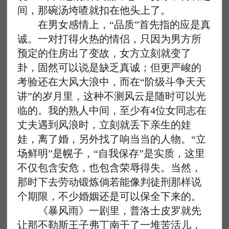
间，那碗汤垮喳就扣在他头上了。
在男女感情上，“品质”首先指的应是真
诚。一对打得火热的情侣，只因为男方所
预定的住房出了变故，女方立刻就变了
卦，固然可以说是缺乏真诚；但更严峻的
考验还在大风大浪中，而在“阶级斗争天天
讲”的岁月里，这种不测风云是随时可以光
临的。我的熟人中间，至少有4位女同志在
丈夫遇到风浪时，立刻就丢下亲生的娃
娃，离了婚，另外找了响当当的人物。“立
场鲜明”是幌子，“自我保存”是实质，这里
不仅包含安危，也包含荣辱得失。当然，
那时下去劳动锻炼倘若能像判徒刑那样说
个期限，不少婚姻还是可以保全下来的。
《暴风雨》一剧里，普洛士皮罗就先
让那不勒斯王子弗丁南干了一堆苦活儿，