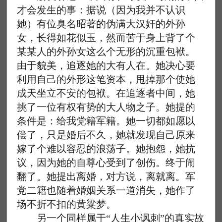
才会发生的事：据说（因为我并不认识
她）有位臭名昭著的伪满大汉奸的外孙
女，长得如花似玉，然而苦于身上背了个
某某人的外孙女这么个无形的沉重包袱。
由于貌美，追逐她的大有人在。她决心要
利用自己的外形这笔资本，甩掉那个使她
成天坐立不安的包袱。在追逐者中间，她
挑了一位有权有势的大人物之子。她提的
条件是：给我党籍军籍。她一切都如愿以
偿了，只是婚后不久，她就发现自己原来
嫁了个难以容忍的浪荡子。她抱怨，她抗
议，因为她的自尊心受到了创伤。终于闹
翻了。她提出离婚，对方说，离就离。军
党二籍也随着婚姻关系一道消失，她作了
场不折不扣的黄粱梦。
另一个同样属于“人生小讽刺”的真实故