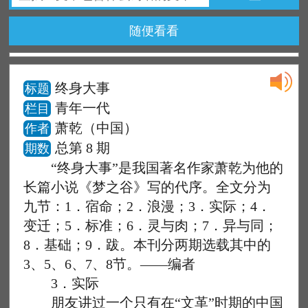
随便看看
终身大事
标题
青年一代
栏目
萧乾（中国）
作者
总第 8 期
期数
“终身大事”是我国著名作家萧乾为他的
长篇小说《梦之谷》写的代序。全文分为
九节：1．宿命；2．浪漫；3．实际；4．
变迁；5．标准；6．灵与肉；7．异与同；
8．基础；9．跋。本刊分两期选载其中的
3、5、6、7、8节。——编者
3．实际
朋友讲过一个只有在“文革”时期的中国