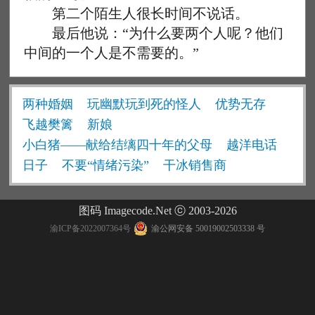
第二个陌生人很长时间不说话。
最后他说：“为什么要两个人呢？他们
中间的一个人是不需要的。”
两种婚姻
玩幽默玩到死的怪人
优势无存
飞越樊篱
新娘
小白猪——献给结缡四十年的父母
越洋电话
日子
不要“情绪污染”
干冰销售商
图码 Imagecode.Net ⓒ 2003-2026
渝ICP备2022007364号
渝公网安备 50019002503338 号