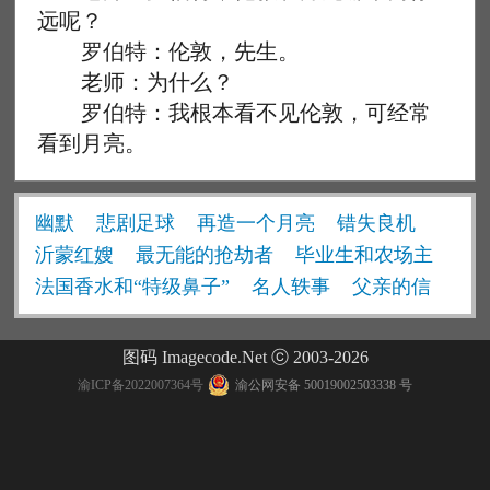
远呢？
罗伯特：伦敦，先生。
老师：为什么？
罗伯特：我根本看不见伦敦，可经常
看到月亮。
幽默
悲剧足球
再造一个月亮
错失良机
沂蒙红嫂
最无能的抢劫者
毕业生和农场主
法国香水和“特级鼻子”
名人轶事
父亲的信
图码 Imagecode.Net ⓒ 2003-2026
渝ICP备2022007364号
渝公网安备 50019002503338 号