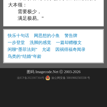
大本领：
需要极少，
满足极易。”
快乐十句话
网思想的小鱼
警告牌
一步登堂
洗脚的感觉
一篇却赠檄文
闲聊“墨菲法则”
允诺
因祸得福奇闻录
鸟类的“结婚”年龄
图码 Imagecode.Net ⓒ 2003-2026
渝ICP备2022007364号
渝公网安备 50019002503338 号