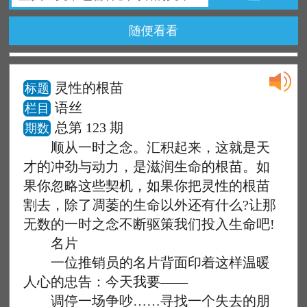
随便看看
灵性的根苗
标题
语丝
栏目
总第 123 期
期数
顺从一时之念。汇积起来，这就是天
才的冲劲与动力，是滋润生命的根苗。如
果你忽略这些契机，如果你把灵性的根苗
割去，除了凋萎的生命以外还有什么?让那
无数的一时之念不断驱策我们投入生命吧!
名片
一位推销员的名片背面印着这样温暖
人心的忠告：今天我要——
调停一场争吵……寻找一个失去的朋