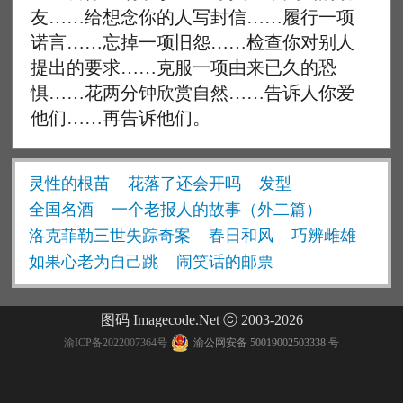
友……给想念你的人写封信……履行一项
诺言……忘掉一项旧怨……检查你对别人
提出的要求……克服一项由来已久的恐
惧……花两分钟欣赏自然……告诉人你爱
他们……再告诉他们。
灵性的根苗
花落了还会开吗
发型
全国名酒
一个老报人的故事（外二篇）
洛克菲勒三世失踪奇案
春日和风
巧辨雌雄
如果心老为自己跳
闹笑话的邮票
图码 Imagecode.Net ⓒ 2003-2026
渝ICP备2022007364号
渝公网安备 50019002503338 号