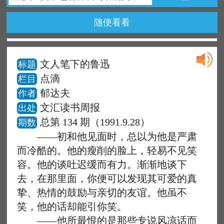
随便看看
文人笔下的鲁迅
标题
点滴
栏目
郁达夫
作者
文汇读书周报
出处
总第 134 期（1991.9.28）
期数
——初和他见面时，总以为他是严肃
而冷酷的。他的瘦削的脸上，轻易不见笑
容。他的谈吐迟缓而有力。渐渐地谈下
去，在那里面，你便可以发现其可爱的真
挚、热情的鼓励与亲切的友谊。他虽不
笑，他的话却能引你笑。
——他所最恨的是那些专说风凉话而