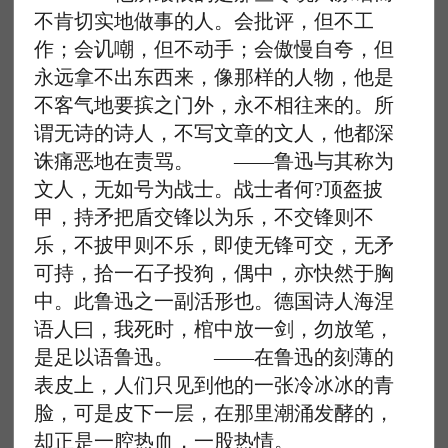
不肯切实地做事的人。会批评，但不工
作；会讥嘲，但不动手；会傲慢自夸，但
永远拿不出东西来，像那样的人物，他是
不客气地要摈之门外，永不相往来的。所
谓无诗的诗人，不写文章的文人，他都深
诛痛恶地在责骂。 ——鲁迅与其称为
文人，无如号为战士。战士者何?顶盔披
甲，持矛把盾交锋以为乐，不交锋则不
乐，不披甲则不乐，即使无锋可交，无矛
可持，拾一石子投狗，偶中，亦快然于胸
中。此鲁迅之一副活形也。德国诗人海涅
语人曰，我死时，棺中放一剑，勿放笔，
是足以语鲁迅。 ——在鲁迅的刻薄的
表皮上，人们只见到他的一张冷冰冰的青
脸，可是皮下一层，在那里潮涌发酵的，
却正是一腔热血，一股热情。