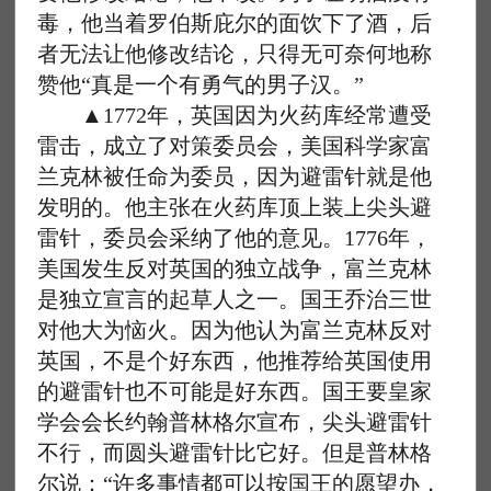
毒，他当着罗伯斯庇尔的面饮下了酒，后
者无法让他修改结论，只得无可奈何地称
赞他“真是一个有勇气的男子汉。”
▲1772年，英国因为火药库经常遭受
雷击，成立了对策委员会，美国科学家富
兰克林被任命为委员，因为避雷针就是他
发明的。他主张在火药库顶上装上尖头避
雷针，委员会采纳了他的意见。1776年，
美国发生反对英国的独立战争，富兰克林
是独立宣言的起草人之一。国王乔治三世
对他大为恼火。因为他认为富兰克林反对
英国，不是个好东西，他推荐给英国使用
的避雷针也不可能是好东西。国王要皇家
学会会长约翰普林格尔宣布，尖头避雷针
不行，而圆头避雷针比它好。但是普林格
尔说：“许多事情都可以按国王的愿望办，