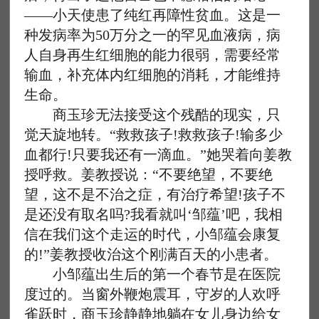
——小天使患了纯红再障性贫血。这是一
种发病率为50万分之一的罕见血液病，病
人自身再生红细胞的能力很弱，需要经常
输血，补充体内红细胞的消耗，才能维持
生命。
商玉珍无法接受这个残酷的现实，只
觉天旋地转。“救救孩子!救救孩子!输多少
血都行!只要我还有一滴血。”她哭着向姜教
授呼救。姜教授说：“不要绝望，不要绝
望，这不是不治之症，有治疗希望!孩子不
是还没有取名吗?我看就叫‘邹蕴’吧，我相
信在我们这个走运的时代，小邹蕴会康复
的!”姜教授收治这个刚满百天的小患者。
小邹蕴出生后的第一个春节是在医院
度过的。当窗外鞭炮震耳，守岁的人欢呼
雀跃时，商玉珍静静地躺在女儿身边给女