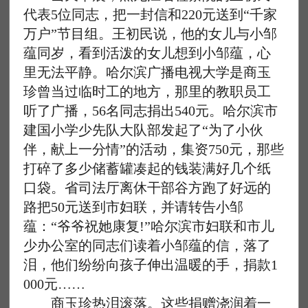
代表5位同志，把一封信和220元送到“千家
万户”节目组。王初民说，他的女儿与小邹
蕴同岁，看到活泼的女儿想到小邹蕴，心
里无法平静。哈尔滨广播电视大学是商玉
珍曾当过临时工的地方，那里的教职员工
听了广播，56名同志捐出540元。哈尔滨市
建国小学少先队大队部发起了“为了小伙
伴，献上一分情”的活动，集资750元，那些
打碎了多少储蓄罐凑起的钱装满好几个纸
口袋。省司法厅离休干部谷方跑了好远的
路把50元送到市妇联，并请转告小邹
蕴：“爷爷祝她康复!”哈尔滨市妇联和市儿
少办公室的同志们读着小邹蕴的信，落了
泪，他们纷纷向孩子伸出温暖的手，捐款1
000元……
商玉珍热泪滚落。这些捐赠浇润着一