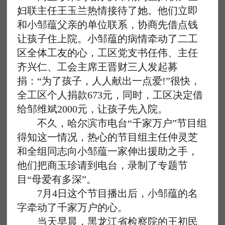
妇联主任王玉兰热情接待了她。他们立即
和小邹蕴父亲的单位联系，协商先借点钱
让孩子住上院。小邹蕴的病情牵动了二工
区全体工友的心，工区党支书任伟、主任
齐兴仁、工会主席王晋财三人发起募
捐：“为了孩子，人人献出一点爱!”很快，
全工区个人捐款673元，同时，工区决定借
给邹维斌2000元，让孩子先入院。
不久，哈尔滨市电台“千家万户”节目组
得知这一情况，热心的节目组主任仲灵芝
和全组同志向小邹蕴一家伸出援助之手，
他们把商玉珍请到电台，录制了专题节
目“母爱有多深”。
7月4日这个节目播出后，小邹蕴的名
字牵动了千家万户的心。
当天早晨，黑龙江省检察院的王初民