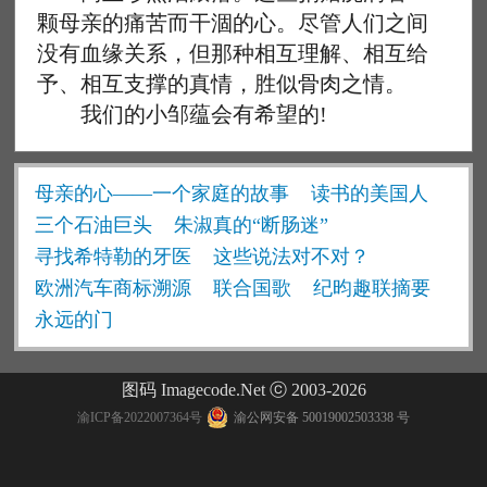
颗母亲的痛苦而干涸的心。尽管人们之间
没有血缘关系，但那种相互理解、相互给
予、相互支撑的真情，胜似骨肉之情。
我们的小邹蕴会有希望的!
母亲的心——一个家庭的故事
读书的美国人
三个石油巨头
朱淑真的“断肠迷”
寻找希特勒的牙医
这些说法对不对？
欧洲汽车商标溯源
联合国歌
纪昀趣联摘要
永远的门
图码 Imagecode.Net ⓒ 2003-2026
渝ICP备2022007364号
渝公网安备 50019002503338 号