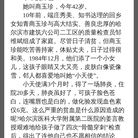
她叫商玉珍，今年42岁。
10年前，端庄秀美、知书达理的回乡
女知青商玉珍与高大结实、善良忠厚的哈
尔滨市建筑六公司二工区的质量检查员邹
维斌组成了家庭。尽管日子清贫，但商玉
珍能吃苦善持家，体贴丈夫，日子过得很
和美。1984年12月，他们添了一个小女
儿，这孩子眼睛又大又亮，皮肤白像瓷像
雪，邻人都喜爱地叫她“小天使”。
小天使满3个月时，得了一场肺炎，住
院20多天，肺炎虽好了，可孩子脸色苍
白，连嘴唇也是白的，做化验发现血色素
仅6克。这么严重的贫血是什么原因造成的
呢?哈尔滨医科大学附属第二医院的姜言教
授艰难地给孩子做了四次“骨髓穿刺”检查
后，得出了连他自己也不愿相信的结论