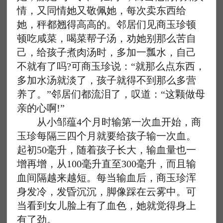
情，又同情她又敬佩她，每次卖东西给
她，秤都翘得高高的。邻居们见商玉珍顿
顿吃咸菜，喝菜帮子汤，劝她别那么苦自
己，给孩子煮肉汤时，多加一瓢水，自己
不就有了吗?可商玉珍说：“就那么点东西，
多加水汤就淡了，孩子就得不到那么多营
养了。”邻居们都流泪了，叹道：“这颗做母
亲的心啊!”
从小邹蕴4个月时输第一次血开始，商
玉珍每隔三四个月就要给孩子输一次血。
起初50毫升，随着孩子长大，输血量也一
增再增，从100毫升直至300毫升，而且输
血间隔越来越短。每当输血后，商玉珍浑
身发冷，发昏沉沉，脚像踩在云雾中。可
当看到女儿脸上有了血色，她就觉得身上
有了劲。