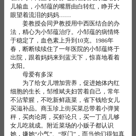
儿输血，小邹蕴的嘴唇由白转红，睁开大
眼望着流泪的妈妈……
姜教授会同尹教授用中西医结合的办
法，精心为小邹蕴治疗。小邹蕴的病情终
于稳定了，血色素上升到10克。1986年
春，断断续续住了一年医院的小邹蕴终于
出院，跟着妈妈来到蓝天下，惊喜地看着
太阳。
母爱有多深
为了给女儿增加营养，促进她体内红
细胞的生长，邹维斌夫妇苦着自己，常年
不沾荤腥，不吃新鲜蔬菜，省下钱给女儿
买滋补品。商玉珍上街买菜总带着小弹簧
秤，买肉论两，买虾论只，买一丁点儿够
女儿吃就成。附近菜场的小贩子都认识
她，嫌她“小气”、“抠门”，而当他们得知真