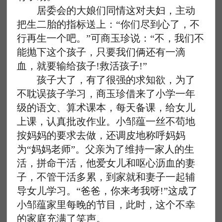
居委会的大娘们同情这对夫妇，主动
把生二胎的指标送上：“你们尽到心了，不
行再生一个吧。”可商玉珍说：“不，我们不
能抛下这个孩子，只要我们俩还有一滴
血，就要输给孩子!救活孩子!”
孩子大了，有了很强的求知欲，为了
不耽误孩子学习，商玉珍借来了小学一年
级的语文、算术课本，每天备课，给女儿
上课，认真批改作业。小邹蕴一丝不苟地
按妈妈的要求去做，还调皮地称呼妈妈
为“妈妈老师”。父亲为了维持一家人的生
活，拼命干活，他爱女儿和呕心沥血的妻
子，不管干活多累，到家就和妻子一起辅
导女儿学习。“爸爸，你来考我呀!”这成了
小邹蕴家里每晚的节目，此时，这个不幸
的家庭充满了笑声。