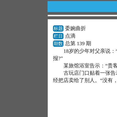
委婉曲折
标题
点滴
栏目
总第 139 期
期数
18岁的少年对父亲说：“
报?”
某旅馆浴室告示：“贵客
古玩店门口贴着一张告示：
经把店卖给了别人。“没有，